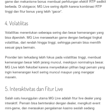
game dan mekanisme bonus membuat perhitungan efektif RTP sedikit
berbeda. Di slotgacor, MG Live sering dipilih karena kombinasi RTP
tinggi dan fitur bonus yang lebih “gacor”.
4. Volatilitas
Volatilitas menentukan seberapa sering dan besar kemenangan yang
bisa diperoleh. MG Live menawarkan game dengan berbagai tingkat
volatilitas, dari rendah hingga tinggi, sehingga pemain bisa memilih
sesuai gaya bermain.
Provider lain terkadang lebih fokus pada volatilitas tinggi, membuat
kemenangan besar lebih jarang muncul, meskipun nominalnya besar.
MG Live lebih fleksibel karena menyediakan pilihan bagi pemain yang
ingin kemenangan kecil sering muncul maupun yang mengejar
maxwin.
5. Interaktivitas dan Fitur Live
Salah satu keunggulan utama MG Live adalah fitur live dealer yang
interaktif. Pemain bisa berinteraksi dengan dealer, mengikuti event
mini-game, dan merasakan pengalaman kasino seolah sedang