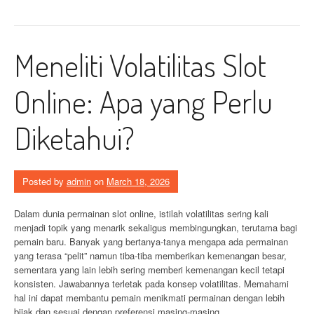
Meneliti Volatilitas Slot
Online: Apa yang Perlu
Diketahui?
Posted by
admin
on
March 18, 2026
Dalam dunia permainan slot online, istilah volatilitas sering kali
menjadi topik yang menarik sekaligus membingungkan, terutama bagi
pemain baru. Banyak yang bertanya-tanya mengapa ada permainan
yang terasa “pelit” namun tiba-tiba memberikan kemenangan besar,
sementara yang lain lebih sering memberi kemenangan kecil tetapi
konsisten. Jawabannya terletak pada konsep volatilitas. Memahami
hal ini dapat membantu pemain menikmati permainan dengan lebih
bijak dan sesuai dengan preferensi masing-masing.