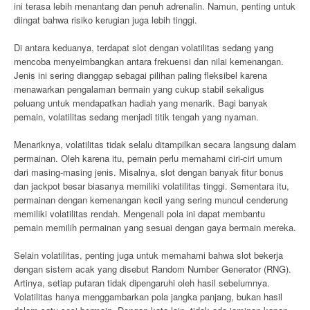
ini terasa lebih menantang dan penuh adrenalin. Namun, penting untuk
diingat bahwa risiko kerugian juga lebih tinggi.
Di antara keduanya, terdapat slot dengan volatilitas sedang yang
mencoba menyeimbangkan antara frekuensi dan nilai kemenangan.
Jenis ini sering dianggap sebagai pilihan paling fleksibel karena
menawarkan pengalaman bermain yang cukup stabil sekaligus
peluang untuk mendapatkan hadiah yang menarik. Bagi banyak
pemain, volatilitas sedang menjadi titik tengah yang nyaman.
Menariknya, volatilitas tidak selalu ditampilkan secara langsung dalam
permainan. Oleh karena itu, pemain perlu memahami ciri-ciri umum
dari masing-masing jenis. Misalnya, slot dengan banyak fitur bonus
dan jackpot besar biasanya memiliki volatilitas tinggi. Sementara itu,
permainan dengan kemenangan kecil yang sering muncul cenderung
memiliki volatilitas rendah. Mengenali pola ini dapat membantu
pemain memilih permainan yang sesuai dengan gaya bermain mereka.
Selain volatilitas, penting juga untuk memahami bahwa slot bekerja
dengan sistem acak yang disebut Random Number Generator (RNG).
Artinya, setiap putaran tidak dipengaruhi oleh hasil sebelumnya.
Volatilitas hanya menggambarkan pola jangka panjang, bukan hasil