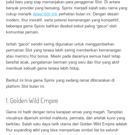
judul baru yang siap memanjakan para penggemar Slot. Di antara
banyak provider yang bersaing, Spinix menjadi salah satu nama yang
cukup menarik
dewa1000 link
perhatian bulan ini. Dengan desain
modern, fitur inovatif, serta potensi kemenangan yang kompetitif,
beberapa game Spinix bahkan disebut-sebut paling “gacor” oleh
komunitas pemain.
Istilah “gacor” sendiri sering digunakan untuk menggambarkan
permainan Slot yang terasa lebih sering memberikan kemenangan
atau memicu fitur bonus. Meski pada dasarnya semua hasil tetap
bersifat acak, pengalaman bermain yang seru dan fitur yang aktif
membuat sebuah game terasa lebih hidup.
Berikut ini lima game Spinix yang sedang ramai dibicarakan di
platform Slot bulan ini.
1. Golden Wild Empire
Game ini hadir dengan tema kerajaan emas yang megah. Tampilan
visualnya dipenuhi simbol mahkota, permata, dan artefak kuno yang
berkilau. Salah satu daya tarik utama dari Golden Wild Empire adalah
fitur expanding wild yang bisa memperluas simbol liar ke seluruh