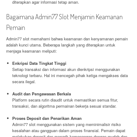
diterapkan agar informasi tetap aman.
Bagaimana Admin77 Slot Menjamin Keamanan
Pemain
Admin77 slot memahami bahwa keamanan dan kenyamanan pemain
adalah kunci utama. Beberapa langkah yang diterapkan untuk
menjaga keamanan meliputi:
Enkripsi Data Tingkat Tinggi
Setiap transaksi dan informasi akun dienkripsi menggunakan
teknologi terbaru. Hal ini mencegah pihak ketiga mengakses data
secara ilegal.
Audit dan Pengawasan Berkala
Platform secara rutin diaudit untuk memastikan semua fitur,
transaksi, dan algoritma permainan bekerja sesuai standar.
Proses Deposit dan Penarikan Aman
Admin77 slot menggunakan sistem yang meminimalisir risiko
kesalahan atau gangguan dalam proses finansial. Pemain dapat
melakukan deposit dan menarik kemenangan dengan mudah dan