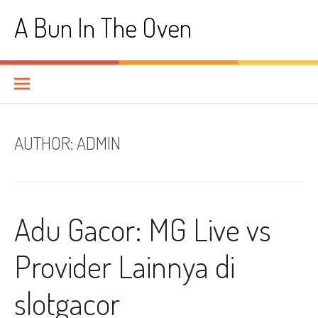
Skip
A Bun In The Oven
to
content
AUTHOR:
ADMIN
Adu Gacor: MG Live vs
Provider Lainnya di
slotgacor