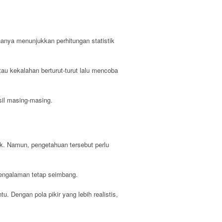
anya menunjukkan perhitungan statistik
au kekalahan berturut-turut lalu mencoba
sil masing-masing.
k. Namun, pengetahuan tersebut perlu
pengalaman tetap seimbang.
. Dengan pola pikir yang lebih realistis,