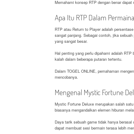
Memahami konsep RTP dengan benar dapat me
Apa Itu RTP Dalam Permainan
RTP atau Return to Player adalah persentase
sangat panjang. Sebagai contoh, jika sebuah
yang sangat besar.
Hal penting yang perlu dipahami adalah RTP
kalah dalam beberapa putaran tertentu.
Dalam TOGEL ONLINE, pemahaman mengenai RT
mencobanya.
Mengenal Mystic Fortune De
Mystic Fortune Deluxe merupakan salah satu
biasanya mengandalkan elemen hiburan melal
Daya tarik sebuah game tidak hanya berasal 
dapat membuat sesi bermain terasa lebih m