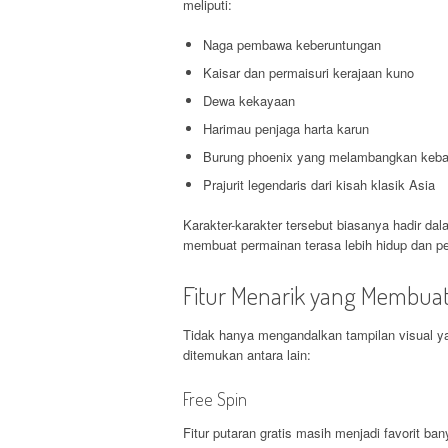
meliputi:
Naga pembawa keberuntungan
Kaisar dan permaisuri kerajaan kuno
Dewa kekayaan
Harimau penjaga harta karun
Burung phoenix yang melambangkan keba
Prajurit legendaris dari kisah klasik Asia
Karakter-karakter tersebut biasanya hadir d
membuat permainan terasa lebih hidup dan pe
Fitur Menarik yang Membua
Tidak hanya mengandalkan tampilan visual yang
ditemukan antara lain:
Free Spin
Fitur putaran gratis masih menjadi favorit 