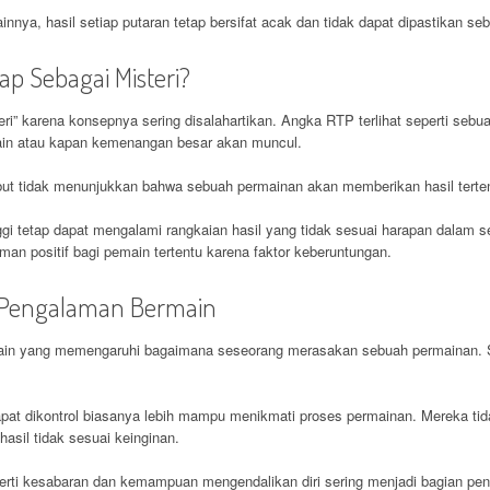
innya, hasil setiap putaran tetap bersifat acak dan tidak dapat dipastikan se
p Sebagai Misteri?
” karena konsepnya sering disalahartikan. Angka RTP terlihat seperti seb
ain atau kapan kemenangan besar akan muncul.
sebut tidak menunjukkan bahwa sebuah permainan akan memberikan hasil terte
i tetap dapat mengalami rangkaian hasil yang tidak sesuai harapan dalam s
n positif bagi pemain tertentu karena faktor keberuntungan.
 Pengalaman Bermain
lain yang memengaruhi bagaimana seseorang merasakan sebuah permainan. 
at dikontrol biasanya lebih mampu menikmati proses permainan. Mereka tid
asil tidak sesuai keinginan.
rti kesabaran dan kemampuan mengendalikan diri sering menjadi bagian pen