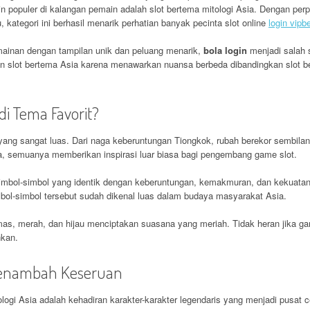
populer di kalangan pemain adalah slot bertema mitologi Asia. Dengan perp
kategori ini berhasil menarik perhatian banyak pecinta slot online
login vipb
ainan dengan tampilan unik dan peluang menarik,
bola login
menjadi salah s
nan slot bertema Asia karena menawarkan nuansa berbeda dibandingkan slot b
di Tema Favorit?
ang sangat luas. Dari naga keberuntungan Tiongkok, rubah berekor sembilan
ia, semuanya memberikan inspirasi luar biasa bagi pengembang game slot.
imbol-simbol yang identik dengan keberuntungan, kemakmuran, dan kekuata
bol-simbol tersebut sudah dikenal luas dalam budaya masyarakat Asia.
emas, merah, dan hijau menciptakan suasana yang meriah. Tidak heran jika ga
nkan.
Menambah Keseruan
ologi Asia adalah kehadiran karakter-karakter legendaris yang menjadi pusat 