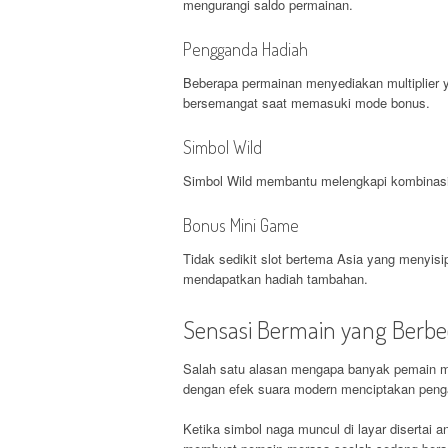
mengurangi saldo permainan.
Pengganda Hadiah
Beberapa permainan menyediakan multiplier y
bersemangat saat memasuki mode bonus.
Simbol Wild
Simbol Wild membantu melengkapi kombinasi 
Bonus Mini Game
Tidak sedikit slot bertema Asia yang menyisip
mendapatkan hadiah tambahan.
Sensasi Bermain yang Berb
Salah satu alasan mengapa banyak pemain men
dengan efek suara modern menciptakan peng
Ketika simbol naga muncul di layar disertai a