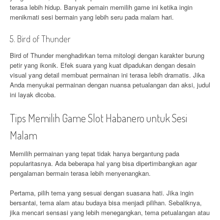
terasa lebih hidup. Banyak pemain memilih game ini ketika ingin
menikmati sesi bermain yang lebih seru pada malam hari.
5. Bird of Thunder
Bird of Thunder menghadirkan tema mitologi dengan karakter burung
petir yang ikonik. Efek suara yang kuat dipadukan dengan desain
visual yang detail membuat permainan ini terasa lebih dramatis. Jika
Anda menyukai permainan dengan nuansa petualangan dan aksi, judul
ini layak dicoba.
Tips Memilih Game Slot Habanero untuk Sesi
Malam
Memilih permainan yang tepat tidak hanya bergantung pada
popularitasnya. Ada beberapa hal yang bisa dipertimbangkan agar
pengalaman bermain terasa lebih menyenangkan.
Pertama, pilih tema yang sesuai dengan suasana hati. Jika ingin
bersantai, tema alam atau budaya bisa menjadi pilihan. Sebaliknya,
jika mencari sensasi yang lebih menegangkan, tema petualangan atau