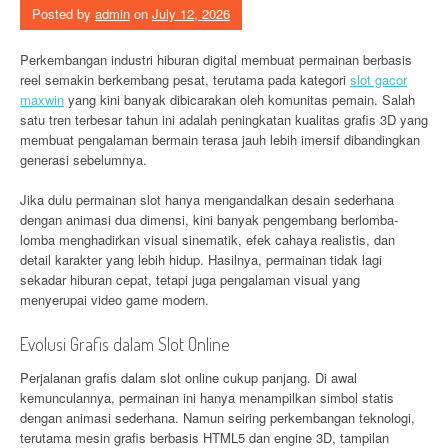
Posted by
admin
on
July 12, 2026
Perkembangan industri hiburan digital membuat permainan berbasis
reel semakin berkembang pesat, terutama pada kategori
slot gacor
maxwin
yang kini banyak dibicarakan oleh komunitas pemain. Salah
satu tren terbesar tahun ini adalah peningkatan kualitas grafis 3D yang
membuat pengalaman bermain terasa jauh lebih imersif dibandingkan
generasi sebelumnya.
Jika dulu permainan slot hanya mengandalkan desain sederhana
dengan animasi dua dimensi, kini banyak pengembang berlomba-
lomba menghadirkan visual sinematik, efek cahaya realistis, dan
detail karakter yang lebih hidup. Hasilnya, permainan tidak lagi
sekadar hiburan cepat, tetapi juga pengalaman visual yang
menyerupai video game modern.
Evolusi Grafis dalam Slot Online
Perjalanan grafis dalam slot online cukup panjang. Di awal
kemunculannya, permainan ini hanya menampilkan simbol statis
dengan animasi sederhana. Namun seiring perkembangan teknologi,
terutama mesin grafis berbasis HTML5 dan engine 3D, tampilan