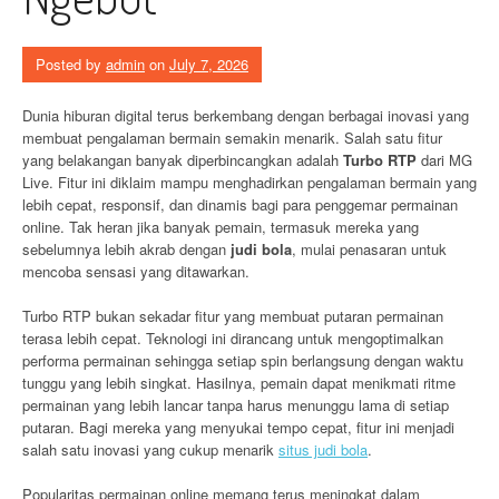
Posted by
admin
on
July 7, 2026
Dunia hiburan digital terus berkembang dengan berbagai inovasi yang
membuat pengalaman bermain semakin menarik. Salah satu fitur
yang belakangan banyak diperbincangkan adalah
Turbo RTP
dari MG
Live. Fitur ini diklaim mampu menghadirkan pengalaman bermain yang
lebih cepat, responsif, dan dinamis bagi para penggemar permainan
online. Tak heran jika banyak pemain, termasuk mereka yang
sebelumnya lebih akrab dengan
judi bola
, mulai penasaran untuk
mencoba sensasi yang ditawarkan.
Turbo RTP bukan sekadar fitur yang membuat putaran permainan
terasa lebih cepat. Teknologi ini dirancang untuk mengoptimalkan
performa permainan sehingga setiap spin berlangsung dengan waktu
tunggu yang lebih singkat. Hasilnya, pemain dapat menikmati ritme
permainan yang lebih lancar tanpa harus menunggu lama di setiap
putaran. Bagi mereka yang menyukai tempo cepat, fitur ini menjadi
salah satu inovasi yang cukup menarik
situs judi bola
.
Popularitas permainan online memang terus meningkat dalam