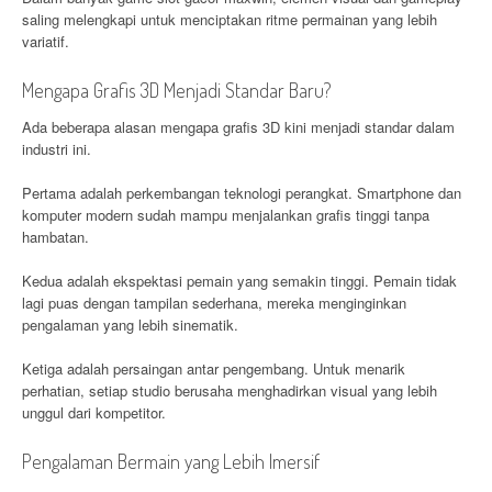
saling melengkapi untuk menciptakan ritme permainan yang lebih
variatif.
Mengapa Grafis 3D Menjadi Standar Baru?
Ada beberapa alasan mengapa grafis 3D kini menjadi standar dalam
industri ini.
Pertama adalah perkembangan teknologi perangkat. Smartphone dan
komputer modern sudah mampu menjalankan grafis tinggi tanpa
hambatan.
Kedua adalah ekspektasi pemain yang semakin tinggi. Pemain tidak
lagi puas dengan tampilan sederhana, mereka menginginkan
pengalaman yang lebih sinematik.
Ketiga adalah persaingan antar pengembang. Untuk menarik
perhatian, setiap studio berusaha menghadirkan visual yang lebih
unggul dari kompetitor.
Pengalaman Bermain yang Lebih Imersif