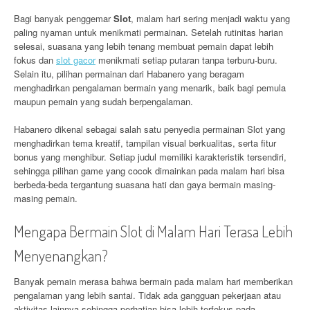
Bagi banyak penggemar
Slot
, malam hari sering menjadi waktu yang
paling nyaman untuk menikmati permainan. Setelah rutinitas harian
selesai, suasana yang lebih tenang membuat pemain dapat lebih
fokus dan
slot gacor
menikmati setiap putaran tanpa terburu-buru.
Selain itu, pilihan permainan dari Habanero yang beragam
menghadirkan pengalaman bermain yang menarik, baik bagi pemula
maupun pemain yang sudah berpengalaman.
Habanero dikenal sebagai salah satu penyedia permainan Slot yang
menghadirkan tema kreatif, tampilan visual berkualitas, serta fitur
bonus yang menghibur. Setiap judul memiliki karakteristik tersendiri,
sehingga pilihan game yang cocok dimainkan pada malam hari bisa
berbeda-beda tergantung suasana hati dan gaya bermain masing-
masing pemain.
Mengapa Bermain Slot di Malam Hari Terasa Lebih
Menyenangkan?
Banyak pemain merasa bahwa bermain pada malam hari memberikan
pengalaman yang lebih santai. Tidak ada gangguan pekerjaan atau
aktivitas lainnya sehingga perhatian bisa lebih terfokus pada