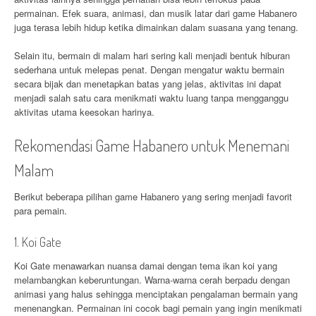
permainan. Efek suara, animasi, dan musik latar dari game Habanero
juga terasa lebih hidup ketika dimainkan dalam suasana yang tenang.
Selain itu, bermain di malam hari sering kali menjadi bentuk hiburan
sederhana untuk melepas penat. Dengan mengatur waktu bermain
secara bijak dan menetapkan batas yang jelas, aktivitas ini dapat
menjadi salah satu cara menikmati waktu luang tanpa mengganggu
aktivitas utama keesokan harinya.
Rekomendasi Game Habanero untuk Menemani
Malam
Berikut beberapa pilihan game Habanero yang sering menjadi favorit
para pemain.
1. Koi Gate
Koi Gate menawarkan nuansa damai dengan tema ikan koi yang
melambangkan keberuntungan. Warna-warna cerah berpadu dengan
animasi yang halus sehingga menciptakan pengalaman bermain yang
menenangkan. Permainan ini cocok bagi pemain yang ingin menikmati