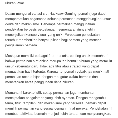
ukuran layar.
Dalam mengenal variasi slot Hacksaw Gaming, pemain juga dapat
memperhatikan bagaimana sebuah permainan menggabungkan unsur
cerita dan mekanisme. Beberapa permainan menggunakan
pendekatan berbasis petualangan, sementara lainnya lebih
menonjolkan konsep visual yang unik. Perbedaan pendekatan
tersebut memberikan banyak pilihan bagi pemain yang mencari
pengalaman berbeda.
Meskipun memiliki berbagai fitur menarik, penting untuk memahami
bahwa permainan slot online merupakan bentuk hiburan yang memiliki
unsur keberuntungan. Tidak ada fitur atau strategi yang dapat
memastikan hasil tertentu. Karena itu, pemain sebaiknya menikmati
permainan secara bijak dengan mengatur waktu bermain dan
menetapkan batas penggunaan dana hiburan.
Memahami karakteristik setiap permainan juga membantu
menciptakan pengalaman yang lebih nyaman. Dengan mengetahui
tema, fitur, tampilan, dan mekanisme yang tersedia, pemain dapat
memilih permainan yang sesuai dengan minat mereka. Pendekatan ini
membuat aktivitas bermain menjadi lebih terarah dan menyenangkan.