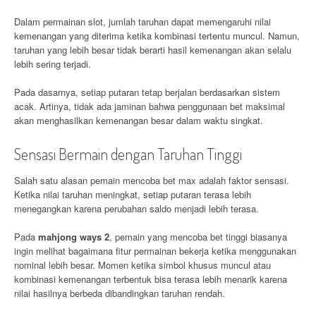
Dalam permainan slot, jumlah taruhan dapat memengaruhi nilai
kemenangan yang diterima ketika kombinasi tertentu muncul. Namun,
taruhan yang lebih besar tidak berarti hasil kemenangan akan selalu
lebih sering terjadi.
Pada dasarnya, setiap putaran tetap berjalan berdasarkan sistem
acak. Artinya, tidak ada jaminan bahwa penggunaan bet maksimal
akan menghasilkan kemenangan besar dalam waktu singkat.
Sensasi Bermain dengan Taruhan Tinggi
Salah satu alasan pemain mencoba bet max adalah faktor sensasi.
Ketika nilai taruhan meningkat, setiap putaran terasa lebih
menegangkan karena perubahan saldo menjadi lebih terasa.
Pada
mahjong ways 2
, pemain yang mencoba bet tinggi biasanya
ingin melihat bagaimana fitur permainan bekerja ketika menggunakan
nominal lebih besar. Momen ketika simbol khusus muncul atau
kombinasi kemenangan terbentuk bisa terasa lebih menarik karena
nilai hasilnya berbeda dibandingkan taruhan rendah.