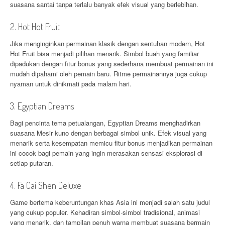
suasana santai tanpa terlalu banyak efek visual yang berlebihan.
2. Hot Hot Fruit
Jika menginginkan permainan klasik dengan sentuhan modern, Hot
Hot Fruit bisa menjadi pilihan menarik. Simbol buah yang familiar
dipadukan dengan fitur bonus yang sederhana membuat permainan ini
mudah dipahami oleh pemain baru. Ritme permainannya juga cukup
nyaman untuk dinikmati pada malam hari.
3. Egyptian Dreams
Bagi pencinta tema petualangan, Egyptian Dreams menghadirkan
suasana Mesir kuno dengan berbagai simbol unik. Efek visual yang
menarik serta kesempatan memicu fitur bonus menjadikan permainan
ini cocok bagi pemain yang ingin merasakan sensasi eksplorasi di
setiap putaran.
4. Fa Cai Shen Deluxe
Game bertema keberuntungan khas Asia ini menjadi salah satu judul
yang cukup populer. Kehadiran simbol-simbol tradisional, animasi
yang menarik, dan tampilan penuh warna membuat suasana bermain