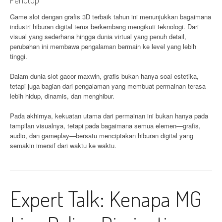
Penutup
Game slot dengan grafis 3D terbaik tahun ini menunjukkan bagaimana
industri hiburan digital terus berkembang mengikuti teknologi. Dari
visual yang sederhana hingga dunia virtual yang penuh detail,
perubahan ini membawa pengalaman bermain ke level yang lebih
tinggi.
Dalam dunia slot gacor maxwin, grafis bukan hanya soal estetika,
tetapi juga bagian dari pengalaman yang membuat permainan terasa
lebih hidup, dinamis, dan menghibur.
Pada akhirnya, kekuatan utama dari permainan ini bukan hanya pada
tampilan visualnya, tetapi pada bagaimana semua elemen—grafis,
audio, dan gameplay—bersatu menciptakan hiburan digital yang
semakin imersif dari waktu ke waktu.
Expert Talk: Kenapa MG