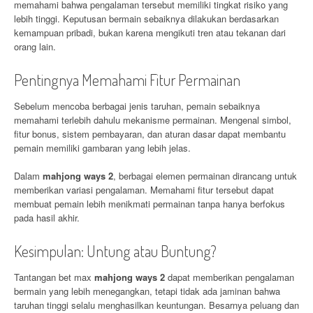
memahami bahwa pengalaman tersebut memiliki tingkat risiko yang
lebih tinggi. Keputusan bermain sebaiknya dilakukan berdasarkan
kemampuan pribadi, bukan karena mengikuti tren atau tekanan dari
orang lain.
Pentingnya Memahami Fitur Permainan
Sebelum mencoba berbagai jenis taruhan, pemain sebaiknya
memahami terlebih dahulu mekanisme permainan. Mengenal simbol,
fitur bonus, sistem pembayaran, dan aturan dasar dapat membantu
pemain memiliki gambaran yang lebih jelas.
Dalam
mahjong ways 2
, berbagai elemen permainan dirancang untuk
memberikan variasi pengalaman. Memahami fitur tersebut dapat
membuat pemain lebih menikmati permainan tanpa hanya berfokus
pada hasil akhir.
Kesimpulan: Untung atau Buntung?
Tantangan bet max
mahjong ways 2
dapat memberikan pengalaman
bermain yang lebih menegangkan, tetapi tidak ada jaminan bahwa
taruhan tinggi selalu menghasilkan keuntungan. Besarnya peluang dan