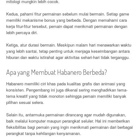
mitologi mungkin lebih cocok.
Kedua, pahami fitur permainan sebelum mulai bermain. Setiap game
memiliki mekanisme bonus yang berbeda. Dengan memahami cara
kerja fitur-fitur tersebut, pemain dapat menikmati permainan dengan
lebih percaya diri.
Ketiga, atur durasi bermain. Meskipun malam hari menawarkan waktu
yang lebih santai, tetap penting untuk menjaga keseimbangan antara
hiburan dan waktu istirahat agar aktivitas sehari-hari tidak terganggu.
Apa yang Membuat Habanero Berbeda?
Habanero memiliki ciri khas pada kualitas grafis dan animasi yang
konsisten. Pengembang ini juga dikenal sering menghadirkan tema-
tema kreatif yang tidak monoton sehingga pemain memiliki banyak
pilihan sesuai selera.
Selain itu, antarmuka permainan dirancang agar mudah digunakan,
baik melalui komputer maupun perangkat seluler. Hal ini memberikan
fleksibilitas bagi pemain yang ingin menikmati permainan dari berbagai
perangkat tanpa kehilangan kenyamanan.