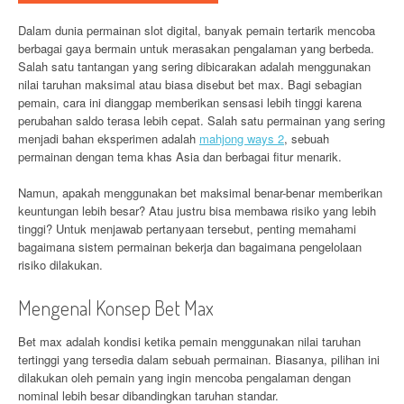
Dalam dunia permainan slot digital, banyak pemain tertarik mencoba
berbagai gaya bermain untuk merasakan pengalaman yang berbeda.
Salah satu tantangan yang sering dibicarakan adalah menggunakan
nilai taruhan maksimal atau biasa disebut bet max. Bagi sebagian
pemain, cara ini dianggap memberikan sensasi lebih tinggi karena
perubahan saldo terasa lebih cepat. Salah satu permainan yang sering
menjadi bahan eksperimen adalah
mahjong ways 2
, sebuah
permainan dengan tema khas Asia dan berbagai fitur menarik.
Namun, apakah menggunakan bet maksimal benar-benar memberikan
keuntungan lebih besar? Atau justru bisa membawa risiko yang lebih
tinggi? Untuk menjawab pertanyaan tersebut, penting memahami
bagaimana sistem permainan bekerja dan bagaimana pengelolaan
risiko dilakukan.
Mengenal Konsep Bet Max
Bet max adalah kondisi ketika pemain menggunakan nilai taruhan
tertinggi yang tersedia dalam sebuah permainan. Biasanya, pilihan ini
dilakukan oleh pemain yang ingin mencoba pengalaman dengan
nominal lebih besar dibandingkan taruhan standar.