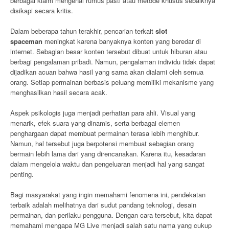
berbagai klaim mengenai rumus pasti atau metode khusus sebaiknya
disikapi secara kritis.
Dalam beberapa tahun terakhir, pencarian terkait
slot
spaceman
meningkat karena banyaknya konten yang beredar di
internet. Sebagian besar konten tersebut dibuat untuk hiburan atau
berbagi pengalaman pribadi. Namun, pengalaman individu tidak dapat
dijadikan acuan bahwa hasil yang sama akan dialami oleh semua
orang. Setiap permainan berbasis peluang memiliki mekanisme yang
menghasilkan hasil secara acak.
Aspek psikologis juga menjadi perhatian para ahli. Visual yang
menarik, efek suara yang dinamis, serta berbagai elemen
penghargaan dapat membuat permainan terasa lebih menghibur.
Namun, hal tersebut juga berpotensi membuat sebagian orang
bermain lebih lama dari yang direncanakan. Karena itu, kesadaran
dalam mengelola waktu dan pengeluaran menjadi hal yang sangat
penting.
Bagi masyarakat yang ingin memahami fenomena ini, pendekatan
terbaik adalah melihatnya dari sudut pandang teknologi, desain
permainan, dan perilaku pengguna. Dengan cara tersebut, kita dapat
memahami mengapa MG Live menjadi salah satu nama yang cukup