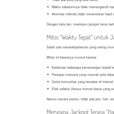
Waktu sebelumnya tidak memengaruhi hasi
Aktivitas individu tidak menentukan hasil
Dengan kata lain, meskipun jackpot terus ber
Mitos “Waktu Tepat” untuk J
Salah satu kesalahpahaman yang sering munc
Mitos ini biasanya muncul karena:
Kebetulan beberapa kemenangan terjadi b
Persepsi manusia yang mencari pola dala
Cerita komunitas yang tersebar di internet
Efek seleksi (hanya momen besar yang se
Namun secara sistem, tidak ada jam, hari, at
Mengapa Jackpot Terasa “Ham