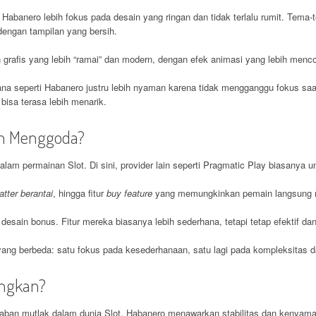
. Habanero lebih fokus pada desain yang ringan dan tidak terlalu rumit. Tema
 dengan tampilan yang bersih.
n grafis yang lebih “ramai” dan modern, dengan efek animasi yang lebih menco
na seperti Habanero justru lebih nyaman karena tidak mengganggu fokus sa
 bisa terasa lebih menarik.
bih Menggoda?
lam permainan Slot. Di sini, provider lain seperti Pragmatic Play biasanya ung
atter berantai
, hingga fitur
buy feature
yang memungkinkan pemain langsung m
am desain bonus. Fitur mereka biasanya lebih sederhana, tetapi tetap efektif
ng berbeda: satu fokus pada kesederhanaan, satu lagi pada kompleksitas d
ngkan?
awaban mutlak dalam dunia Slot. Habanero menawarkan stabilitas dan kenyam