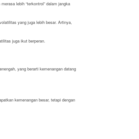
erasa lebih “terkontrol” dalam jangka
olatilitas yang juga lebih besar. Artinya,
ilitas juga ikut berperan.
 menengah, yang berarti kemenangan datang
ndapatkan kemenangan besar, tetapi dengan