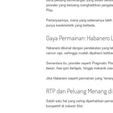
provider yang bersaing menghadirkan pengal
Play
.
Pertanyaannya, mana yang sebenarnya lebih
punya karakteristik yang berbeda.
Gaya Permainan: Habanero Leb
Habanero dikenal dengan pendekatan yang le
namun rapi, sehingga mudah dipahami bahkan ol
Sementara itu, provider seperti Pragmatic Pl
besar
,
free spin berlapis
, hingga mekanik cas
Jika Habanero seperti permainan yang “tenang 
RTP dan Peluang Menang di 
Salah satu hal yang sering diperhatikan pema
kompetitif di industri Slot.