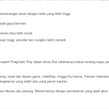
kemenangan besar dengan risiko yang lebih tinggi.
pada gaya bermain:
banero bisa lebih cocok
si tinggi, provider lain mungkin lebih menarik
 seperti
Pragmatic Play
dalam dunia Slot sebenarnya bukan tentang siapa yang
ing, mulai dari desain game, volatilitas, hingga fitur bonus. Pemain Indones
ngalaman yang stabil atau yang penuh kejutan.
basis hiburan dan peluang. Menikmatinya dengan pemahaman yang tepat akan