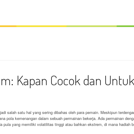
trem: Kapan Cocok dan Untuk
menjadi salah satu hal yang sering dibahas oleh para pemain. Meskipun terden
ana pola kemenangan dalam sebuah permainan bekerja. Ada permainan dengan
pula yang memiliki volatilitas tinggi atau bahkan ekstrem, di mana hadiah b