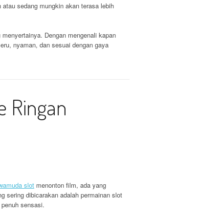
h atau sedang mungkin akan terasa lebih
.
ng menyertainya. Dengan mengenali kapan
 seru, nyaman, dan sesuai dengan gaya
e Ringan
wamuda slot
menonton film, ada yang
ng sering dibicarakan adalah permainan slot
 penuh sensasi.