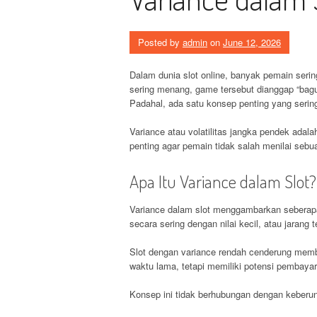
Posted by
admin
on
June 12, 2026
Dalam dunia slot online, banyak pemain seri
sering menang, game tersebut dianggap “bagu
Padahal, ada satu konsep penting yang sering
Variance atau volatilitas jangka pendek ada
penting agar pemain tidak salah menilai seb
Apa Itu Variance dalam Slot?
Variance dalam slot menggambarkan seberapa 
secara sering dengan nilai kecil, atau jarang t
Slot dengan variance rendah cenderung member
waktu lama, tetapi memiliki potensi pembaya
Konsep ini tidak berhubungan dengan keberunt