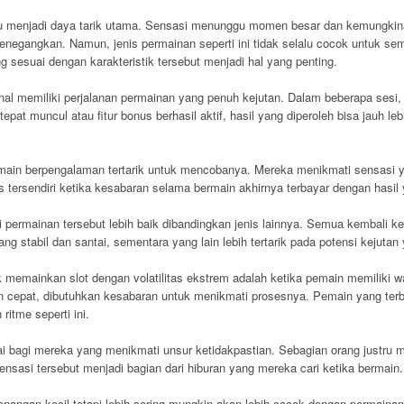
stru menjadi daya tarik utama. Sensasi menunggu momen besar dan kemungkin
negangkan. Namun, jenis permainan seperti ini tidak selalu cocok untuk 
 sesuai dengan karakteristik tersebut menjadi hal yang penting.
kenal memiliki perjalanan permainan yang penuh kejutan. Dalam beberapa ses
at muncul atau fitur bonus berhasil aktif, hasil yang diperoleh bisa jauh l
emain berpengalaman tertarik untuk mencobanya. Mereka menikmati sensasi y
 tersendiri ketika kesabaran selama bermain akhirnya terbayar dengan hasi
rti permainan tersebut lebih baik dibandingkan jenis lainnya. Semua kembali
g stabil dan santai, sementara yang lain lebih tertarik pada potensi kejutan 
k memainkan slot dengan volatilitas ekstrem adalah ketika pemain memiliki w
n cepat, dibutuhkan kesabaran untuk menikmati prosesnya. Pemain yang ter
itme seperti ini.
esuai bagi mereka yang menikmati unsur ketidakpastian. Sebagian orang justru
ensasi tersebut menjadi bagian dari hiburan yang mereka cari ketika bermain.
enangan kecil tetapi lebih sering mungkin akan lebih cocok dengan permaina