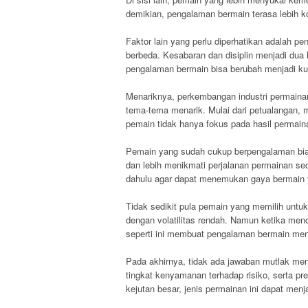
demikian, pengalaman bermain terasa lebih k
Faktor lain yang perlu diperhatikan adalah 
berbeda. Kesabaran dan disiplin menjadi dua 
pengalaman bermain bisa berubah menjadi k
Menariknya, perkembangan industri permaina
tema-tema menarik. Mulai dari petualangan, 
pemain tidak hanya fokus pada hasil permainan
Pemain yang sudah cukup berpengalaman bias
dan lebih menikmati perjalanan permainan seca
dahulu agar dapat menemukan gaya bermain 
Tidak sedikit pula pemain yang memilih untuk
dengan volatilitas rendah. Namun ketika menc
seperti ini membuat pengalaman bermain menj
Pada akhirnya, tidak ada jawaban mutlak men
tingkat kenyamanan terhadap risiko, serta p
kejutan besar, jenis permainan ini dapat menj