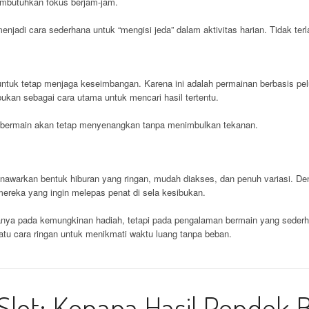
mbutuhkan fokus berjam-jam.
jadi cara sederhana untuk “mengisi jeda” dalam aktivitas harian. Tidak terla
 untuk tetap menjaga keseimbangan. Karena ini adalah permainan berbasis pe
ukan sebagai cara utama untuk mencari hasil tertentu.
bermain akan tetap menyenangkan tanpa menimbulkan tekanan.
enawarkan bentuk hiburan yang ringan, mudah diakses, dan penuh variasi. 
mereka yang ingin melepas penat di sela kesibukan.
hanya pada kemungkinan hadiah, tetapi pada pengalaman bermain yang sede
 satu cara ringan untuk menikmati waktu luang tanpa beban.
Slot: Kenapa Hasil Pendek 