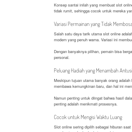
Konsep santai inilah yang membuat slot onli
tidak rumit, sehingga cocok untuk mereka ya
Variasi Permainan yang Tidak Membos
Salah satu daya tarik utama slot online ada
modern yang penuh warna. Variasi ini membua
Dengan banyaknya pilihan, pemain bisa berga
personal.
Peluang Hadiah yang Menambah Antus
Meskipun tujuan utama banyak orang adalah h
membawa kemungkinan baru, dan hal ini men
Namun penting untuk diingat bahwa hasil dal
penting adalah menikmati prosesnya.
Cocok untuk Mengisi Waktu Luang
Slot online sering dipilih sebagai hiburan sa