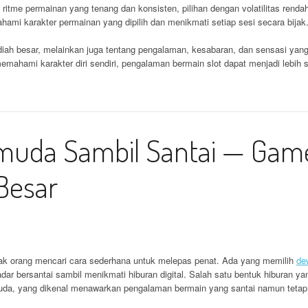
ritme permainan yang tenang dan konsisten, pilihan dengan volatilitas renda
mi karakter permainan yang dipilih dan menikmati setiap sesi secara bijak
adiah besar, melainkan juga tentang pengalaman, kesabaran, dan sensasi ya
ahami karakter diri sendiri, pengalaman bermain slot dapat menjadi lebih
muda Sambil Santai — Gam
Besar
yak orang mencari cara sederhana untuk melepas penat. Ada yang memilih
de
ar bersantai sambil menikmati hiburan digital. Salah satu bentuk hiburan ya
amuda, yang dikenal menawarkan pengalaman bermain yang santai namun tetap