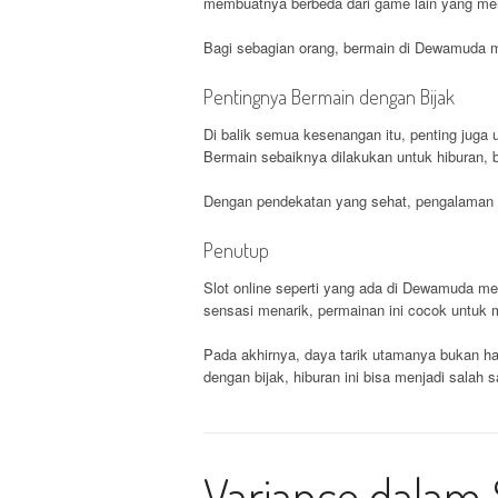
membuatnya berbeda dari game lain yang me
Bagi sebagian orang, bermain di Dewamuda men
Pentingnya Bermain dengan Bijak
Di balik semua kesenangan itu, penting juga
Bermain sebaiknya dilakukan untuk hiburan, b
Dengan pendekatan yang sehat, pengalaman 
Penutup
Slot online seperti yang ada di Dewamuda m
sensasi menarik, permainan ini cocok untuk 
Pada akhirnya, daya tarik utamanya bukan 
dengan bijak, hiburan ini bisa menjadi salah
Variance dalam 