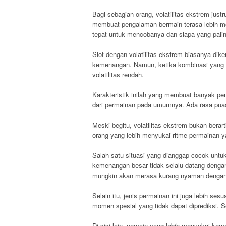
Bagi sebagian orang, volatilitas ekstrem ju
membuat pengalaman bermain terasa lebih me
tepat untuk mencobanya dan siapa yang paling
Slot dengan volatilitas ekstrem biasanya di
kemenangan. Namun, ketika kombinasi yang tep
volatilitas rendah.
Karakteristik inilah yang membuat banyak p
dari permainan pada umumnya. Ada rasa puas
Meski begitu, volatilitas ekstrem bukan bera
orang yang lebih menyukai ritme permainan yan
Salah satu situasi yang dianggap cocok untu
kemenangan besar tidak selalu datang denga
mungkin akan merasa kurang nyaman dengan r
Selain itu, jenis permainan ini juga lebih s
momen spesial yang tidak dapat diprediksi. S
Di sisi lain, pemain yang lebih menyukai kem