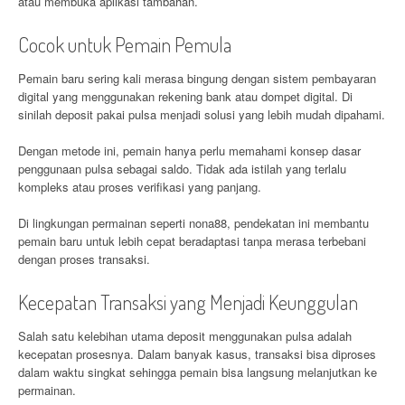
atau membuka aplikasi tambahan.
Cocok untuk Pemain Pemula
Pemain baru sering kali merasa bingung dengan sistem pembayaran
digital yang menggunakan rekening bank atau dompet digital. Di
sinilah deposit pakai pulsa menjadi solusi yang lebih mudah dipahami.
Dengan metode ini, pemain hanya perlu memahami konsep dasar
penggunaan pulsa sebagai saldo. Tidak ada istilah yang terlalu
kompleks atau proses verifikasi yang panjang.
Di lingkungan permainan seperti nona88, pendekatan ini membantu
pemain baru untuk lebih cepat beradaptasi tanpa merasa terbebani
dengan proses transaksi.
Kecepatan Transaksi yang Menjadi Keunggulan
Salah satu kelebihan utama deposit menggunakan pulsa adalah
kecepatan prosesnya. Dalam banyak kasus, transaksi bisa diproses
dalam waktu singkat sehingga pemain bisa langsung melanjutkan ke
permainan.