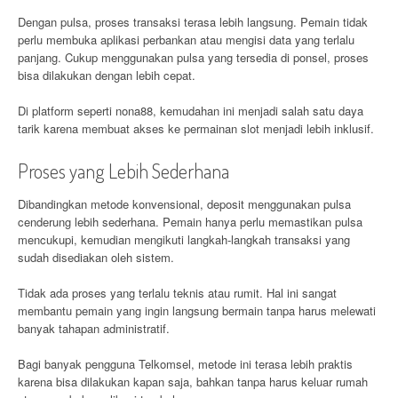
Dengan pulsa, proses transaksi terasa lebih langsung. Pemain tidak
perlu membuka aplikasi perbankan atau mengisi data yang terlalu
panjang. Cukup menggunakan pulsa yang tersedia di ponsel, proses
bisa dilakukan dengan lebih cepat.
Di platform seperti nona88, kemudahan ini menjadi salah satu daya
tarik karena membuat akses ke permainan slot menjadi lebih inklusif.
Proses yang Lebih Sederhana
Dibandingkan metode konvensional, deposit menggunakan pulsa
cenderung lebih sederhana. Pemain hanya perlu memastikan pulsa
mencukupi, kemudian mengikuti langkah-langkah transaksi yang
sudah disediakan oleh sistem.
Tidak ada proses yang terlalu teknis atau rumit. Hal ini sangat
membantu pemain yang ingin langsung bermain tanpa harus melewati
banyak tahapan administratif.
Bagi banyak pengguna Telkomsel, metode ini terasa lebih praktis
karena bisa dilakukan kapan saja, bahkan tanpa harus keluar rumah