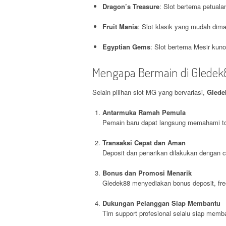
Dragon’s Treasure
: Slot bertema petual
Fruit Mania
: Slot klasik yang mudah di
Egyptian Gems
: Slot bertema Mesir kuno
Mengapa Bermain di Glede
Selain pilihan slot MG yang bervariasi,
Glede
Antarmuka Ramah Pemula
Pemain baru dapat langsung memahami tom
Transaksi Cepat dan Aman
Deposit dan penarikan dilakukan dengan 
Bonus dan Promosi Menarik
Gledek88 menyediakan bonus deposit, fre
Dukungan Pelanggan Siap Membantu
Tim support profesional selalu siap memb