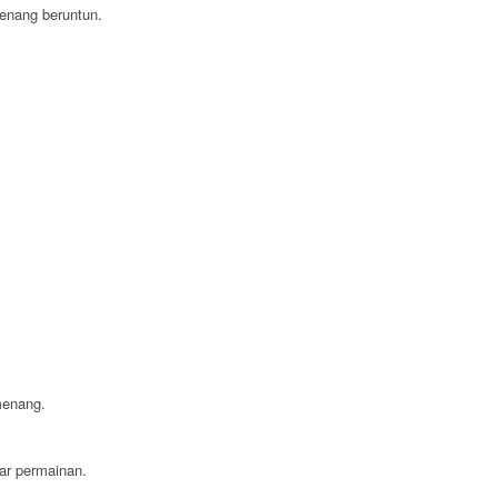
menang beruntun.
menang.
ar permainan.