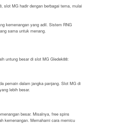
8, slot MG hadir dengan berbagai tema, mulai
luang kemenangan yang adil. Sistem RNG
 yang sama untuk menang.
ih untung besar di slot MG Gledek88:
da pemain dalam jangka panjang. Slot MG di
ang lebih besar.
i kemenangan besar. Misalnya, free spins
umlah kemenangan. Memahami cara memicu