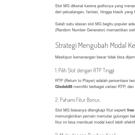
Slot MG dikenal karena grafisnya yang menari
dari petualangan, fantasi, hingga klasik yang
Salah satu alasan slot MG begitu populer a
(Random Number Generator) memastikan seti
Strategi Mengubah Modal Kec
Meskipun kemenangan besar tidak bisa dijami
1. Pilih Slot dengan RTP Tinggi
RTP (Return to Player) adalah persentase t
Gledek88
memiliki berbagai variasi RTP, dan
2. Pahami Fitur Bonus
Slot MG biasanya dilengkapi fitur seperti
free
memungkinkan pemain memutar gulungan bebe
fitur ini bisa membuat modal kecil lebih efektif