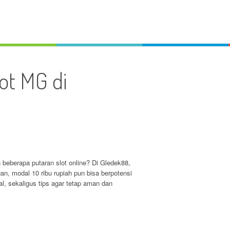
lot MG di
beberapa putaran slot online? Di Gledek88,
n, modal 10 ribu rupiah pun bisa berpotensi
, sekaligus tips agar tetap aman dan