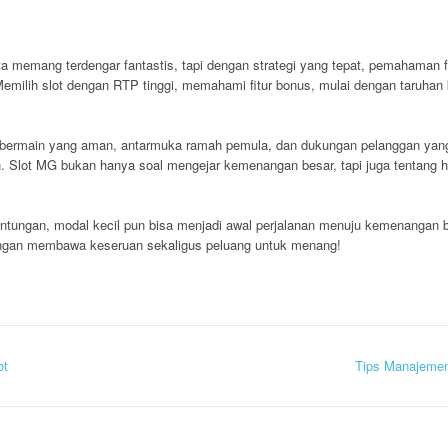
a memang terdengar fantastis, tapi dengan strategi yang tepat, pemahaman fi
Memilih slot dengan RTP tinggi, memahami fitur bonus, mulai dengan taruhan 
n bermain yang aman, antarmuka ramah pemula, dan dukungan pelanggan y
lot MG bukan hanya soal mengejar kemenangan besar, tapi juga tentang hibu
untungan, modal kecil pun bisa menjadi awal perjalanan menuju kemenangan be
ulungan membawa keseruan sekaligus peluang untuk menang!
ot
Tips Manajemen