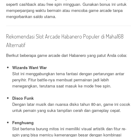
seperti cashback atau free spin mingguan. Gunakan bonus ini untuk
memperpanjang waktu bermain atau mencoba game arcade tanpa
mengorbankan saldo utama.
Rekomendasi Slot Arcade Habanero Populer di Maha168
Alternatif
Berikut beberapa game arcade dari Habanero yang patut Anda coba:
Wizards Want War
Slot ini menggabungkan tema fantasi dengan pertarungan antar
penyihir. Fitur battle-nya membuat permainan jadi lebih
menegangkan, terutama saat masuk ke mode free spin.
Disco Funk
Dengan latar musik dan nuansa disko tahun 80-an, game ini cocok
untuk pemain yang suka tampilan cerah dan gameplay cepat.
Fenghuang
Slot bertema burung mitos ini memiliki visual artistik dan fitur re-
spin yang bisa memicu kemenangan besar dengan kombinasi