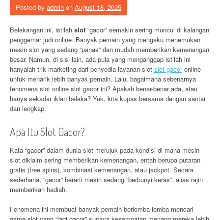
Posted by
admin
on
August 18, 2025
Belakangan ini, istilah
slot
“gacor” semakin sering muncul di kalangan
penggemar judi online. Banyak pemain yang mengaku menemukan
mesin slot yang sedang “panas” dan mudah memberikan kemenangan
besar. Namun, di sisi lain, ada pula yang menganggap istilah ini
hanyalah trik marketing dari penyedia layanan slot
slot gacor
online
untuk menarik lebih banyak pemain. Lalu, bagaimana sebenarnya
fenomena slot online slot gacor ini? Apakah benar-benar ada, atau
hanya sekadar iklan belaka? Yuk, kita kupas bersama dengan santai
dan lengkap.
Apa Itu Slot Gacor?
Kata “gacor” dalam dunia slot merujuk pada kondisi di mana mesin
slot diklaim sering memberikan kemenangan, entah berupa putaran
gratis (free spins), kombinasi kemenangan, atau jackpot. Secara
sederhana, “gacor” berarti mesin sedang “berbunyi keras”, alias rajin
memberikan hadiah.
Fenomena ini membuat banyak pemain berlomba-lomba mencari
game slot yang “lagi gacor” supaya kesempatan menang mereka lebih