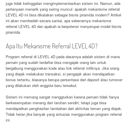
juga tidak ketinggalan mengimplementasikan sistem ini. Namun, ada
pertanyaan menarik yang sering muncul: apakah mekanisme referral
LEVEL 4D ini bisa dikatakan sebagai bisnis piramida modern? Artikel
ini akan membedah secara santai, apa sebenarnya mekanisme
referral LEVEL 4D dan apakah ia berpotensi menyerupai model bisnis
piramida.
Apa Itu Mekanisme Referral LEVEL 4D?
Program referral di LEVEL 4D pada dasarnya adalah sistem di mana
pemain yang sudah terdaftar bisa mengajak orang lain untuk
bergabung menggunakan kode atau link referral miliknya. Jika orang
yang diajak melakukan transaksi, si pengajak akan mendapatkan
bonus tertentu, biasanya berupa persentase dari deposit atau turnover
yang dilakukan oleh anggota baru tersebut.
Sistem ini memang sangat menggiurkan karena pemain tidak hanya
berkesempatan menang dari taruhan sendiri, tetapi juga bisa
mendapatkan penghasilan tambahan dari aktivitas teman yang diajak.
Tidak heran jika banyak yang antusias menggunakan program referral
ini.