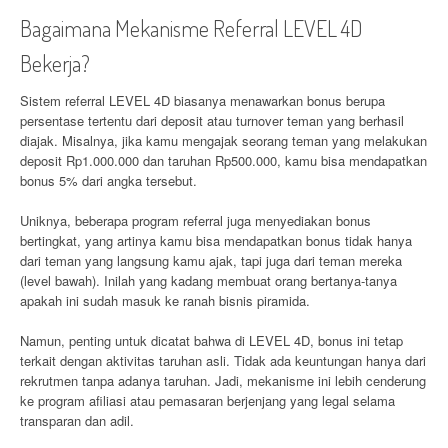
Bagaimana Mekanisme Referral LEVEL 4D
Bekerja?
Sistem referral LEVEL 4D biasanya menawarkan bonus berupa
persentase tertentu dari deposit atau turnover teman yang berhasil
diajak. Misalnya, jika kamu mengajak seorang teman yang melakukan
deposit Rp1.000.000 dan taruhan Rp500.000, kamu bisa mendapatkan
bonus 5% dari angka tersebut.
Uniknya, beberapa program referral juga menyediakan bonus
bertingkat, yang artinya kamu bisa mendapatkan bonus tidak hanya
dari teman yang langsung kamu ajak, tapi juga dari teman mereka
(level bawah). Inilah yang kadang membuat orang bertanya-tanya
apakah ini sudah masuk ke ranah bisnis piramida.
Namun, penting untuk dicatat bahwa di LEVEL 4D, bonus ini tetap
terkait dengan aktivitas taruhan asli. Tidak ada keuntungan hanya dari
rekrutmen tanpa adanya taruhan. Jadi, mekanisme ini lebih cenderung
ke program afiliasi atau pemasaran berjenjang yang legal selama
transparan dan adil.