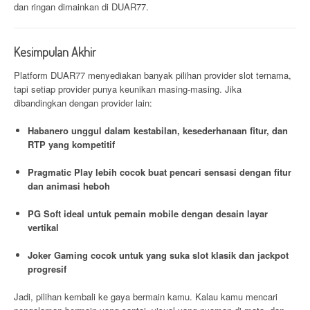
dan ringan dimainkan di DUAR77.
Kesimpulan Akhir
Platform DUAR77 menyediakan banyak pilihan provider slot ternama,
tapi setiap provider punya keunikan masing-masing. Jika
dibandingkan dengan provider lain:
Habanero unggul dalam kestabilan, kesederhanaan fitur, dan
RTP yang kompetitif
Pragmatic Play lebih cocok buat pencari sensasi dengan fitur
dan animasi heboh
PG Soft ideal untuk pemain mobile dengan desain layar
vertikal
Joker Gaming cocok untuk yang suka slot klasik dan jackpot
progresif
Jadi, pilihan kembali ke gaya bermain kamu. Kalau kamu mencari