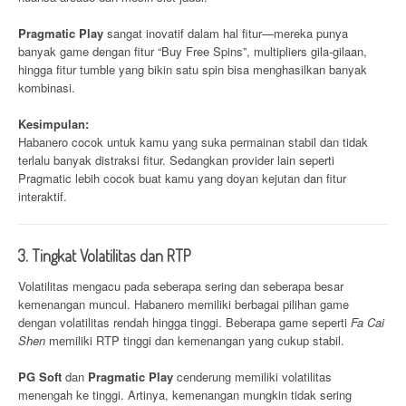
Pragmatic Play
sangat inovatif dalam hal fitur—mereka punya
banyak game dengan fitur “Buy Free Spins”, multipliers gila-gilaan,
hingga fitur tumble yang bikin satu spin bisa menghasilkan banyak
kombinasi.
Kesimpulan:
Habanero cocok untuk kamu yang suka permainan stabil dan tidak
terlalu banyak distraksi fitur. Sedangkan provider lain seperti
Pragmatic lebih cocok buat kamu yang doyan kejutan dan fitur
interaktif.
3. Tingkat Volatilitas dan RTP
Volatilitas mengacu pada seberapa sering dan seberapa besar
kemenangan muncul. Habanero memiliki berbagai pilihan game
dengan volatilitas rendah hingga tinggi. Beberapa game seperti
Fa Cai
Shen
memiliki RTP tinggi dan kemenangan yang cukup stabil.
PG Soft
dan
Pragmatic Play
cenderung memiliki volatilitas
menengah ke tinggi. Artinya, kemenangan mungkin tidak sering