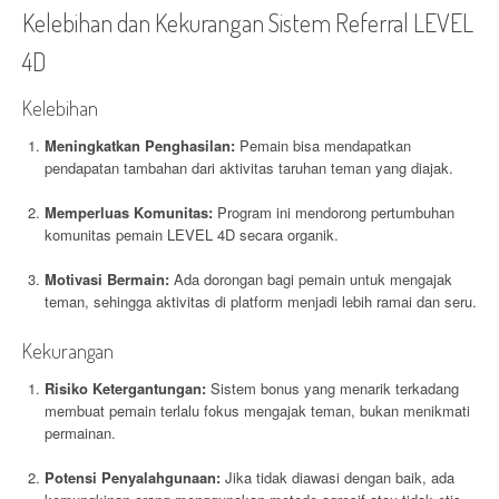
Kelebihan dan Kekurangan Sistem Referral LEVEL
4D
Kelebihan
Meningkatkan Penghasilan:
Pemain bisa mendapatkan
pendapatan tambahan dari aktivitas taruhan teman yang diajak.
Memperluas Komunitas:
Program ini mendorong pertumbuhan
komunitas pemain LEVEL 4D secara organik.
Motivasi Bermain:
Ada dorongan bagi pemain untuk mengajak
teman, sehingga aktivitas di platform menjadi lebih ramai dan seru.
Kekurangan
Risiko Ketergantungan:
Sistem bonus yang menarik terkadang
membuat pemain terlalu fokus mengajak teman, bukan menikmati
permainan.
Potensi Penyalahgunaan:
Jika tidak diawasi dengan baik, ada