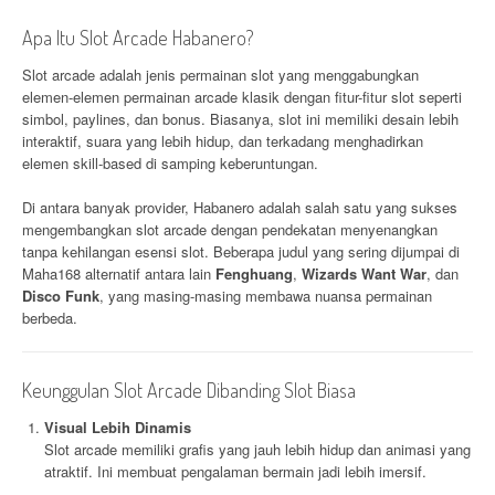
Apa Itu Slot Arcade Habanero?
Slot arcade adalah jenis permainan slot yang menggabungkan
elemen-elemen permainan arcade klasik dengan fitur-fitur slot seperti
simbol, paylines, dan bonus. Biasanya, slot ini memiliki desain lebih
interaktif, suara yang lebih hidup, dan terkadang menghadirkan
elemen skill-based di samping keberuntungan.
Di antara banyak provider, Habanero adalah salah satu yang sukses
mengembangkan slot arcade dengan pendekatan menyenangkan
tanpa kehilangan esensi slot. Beberapa judul yang sering dijumpai di
Maha168 alternatif antara lain
Fenghuang
,
Wizards Want War
, dan
Disco Funk
, yang masing-masing membawa nuansa permainan
berbeda.
Keunggulan Slot Arcade Dibanding Slot Biasa
Visual Lebih Dinamis
Slot arcade memiliki grafis yang jauh lebih hidup dan animasi yang
atraktif. Ini membuat pengalaman bermain jadi lebih imersif.