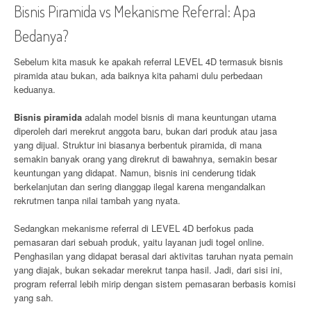
Bisnis Piramida vs Mekanisme Referral: Apa
Bedanya?
Sebelum kita masuk ke apakah referral LEVEL 4D termasuk bisnis
piramida atau bukan, ada baiknya kita pahami dulu perbedaan
keduanya.
Bisnis piramida
adalah model bisnis di mana keuntungan utama
diperoleh dari merekrut anggota baru, bukan dari produk atau jasa
yang dijual. Struktur ini biasanya berbentuk piramida, di mana
semakin banyak orang yang direkrut di bawahnya, semakin besar
keuntungan yang didapat. Namun, bisnis ini cenderung tidak
berkelanjutan dan sering dianggap ilegal karena mengandalkan
rekrutmen tanpa nilai tambah yang nyata.
Sedangkan mekanisme referral di LEVEL 4D berfokus pada
pemasaran dari sebuah produk, yaitu layanan judi togel online.
Penghasilan yang didapat berasal dari aktivitas taruhan nyata pemain
yang diajak, bukan sekadar merekrut tanpa hasil. Jadi, dari sisi ini,
program referral lebih mirip dengan sistem pemasaran berbasis komisi
yang sah.