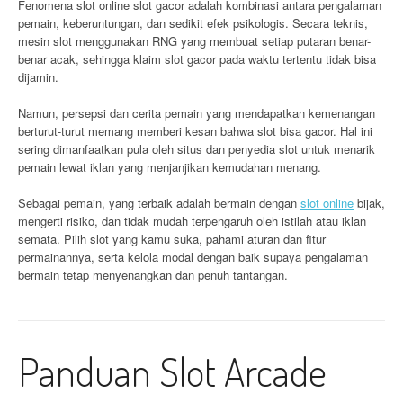
Fenomena slot online slot gacor adalah kombinasi antara pengalaman
pemain, keberuntungan, dan sedikit efek psikologis. Secara teknis,
mesin slot menggunakan RNG yang membuat setiap putaran benar-
benar acak, sehingga klaim slot gacor pada waktu tertentu tidak bisa
dijamin.
Namun, persepsi dan cerita pemain yang mendapatkan kemenangan
berturut-turut memang memberi kesan bahwa slot bisa gacor. Hal ini
sering dimanfaatkan pula oleh situs dan penyedia slot untuk menarik
pemain lewat iklan yang menjanjikan kemudahan menang.
Sebagai pemain, yang terbaik adalah bermain dengan
slot online
bijak,
mengerti risiko, dan tidak mudah terpengaruh oleh istilah atau iklan
semata. Pilih slot yang kamu suka, pahami aturan dan fitur
permainannya, serta kelola modal dengan baik supaya pengalaman
bermain tetap menyenangkan dan penuh tantangan.
Panduan Slot Arcade