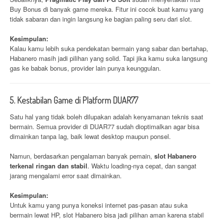
Buy Bonus di banyak game mereka. Fitur ini cocok buat kamu yang
tidak sabaran dan ingin langsung ke bagian paling seru dari slot.
Kesimpulan:
Kalau kamu lebih suka pendekatan bermain yang sabar dan bertahap,
Habanero masih jadi pilihan yang solid. Tapi jika kamu suka langsung
gas ke babak bonus, provider lain punya keunggulan.
5. Kestabilan Game di Platform DUAR77
Satu hal yang tidak boleh dilupakan adalah kenyamanan teknis saat
bermain. Semua provider di DUAR77 sudah dioptimalkan agar bisa
dimainkan tanpa lag, baik lewat desktop maupun ponsel.
Namun, berdasarkan pengalaman banyak pemain,
slot Habanero
terkenal ringan dan stabil
. Waktu loading-nya cepat, dan sangat
jarang mengalami error saat dimainkan.
Kesimpulan:
Untuk kamu yang punya koneksi internet pas-pasan atau suka
bermain lewat HP, slot Habanero bisa jadi pilihan aman karena stabil