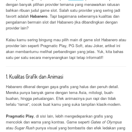
dengan banyak pilihan provider ternama yang menawarkan ratusan
bahkan ribuan judul game slot. Salah satu provider yang sering jadi
favorit adalah
Habanero
. Tapi bagaimana sebenarnya kualitas dan
pengalaman bermain slot dari Habanero jika dibandingkan dengan
provider lain?
Kalau kamu sering bingung mau pilih main di game slot Habanero atau
provider lain seperti Pragmatic Play, PG Soft, atau Joker, artikel ini
akan membantumu melihat perbandingan yang jelas. Yuk, kita bahas
satu per satu secara menyenangkan tapi tetap informatif!
1. Kualitas Grafik dan Animasi
Habanero dikenal dengan gaya grafis yang halus dan penuh detail.
Mereka punya banyak game dengan tema Asia, mitologi, buah-
buahan, hingga petualangan. Efek animasinya pun rapi dan tidak
terlalu “ramai”, cocok buat kamu yang suka tampilan klasik-modern.
Pragmatic Play
, di sisi lain, lebih mengedepankan grafis yang
mencolok dan warna yang kontras. Game seperti
Gates of Olympus
atau
Sugar Rush
punya visual yang bombastis dan efek ledakan yang