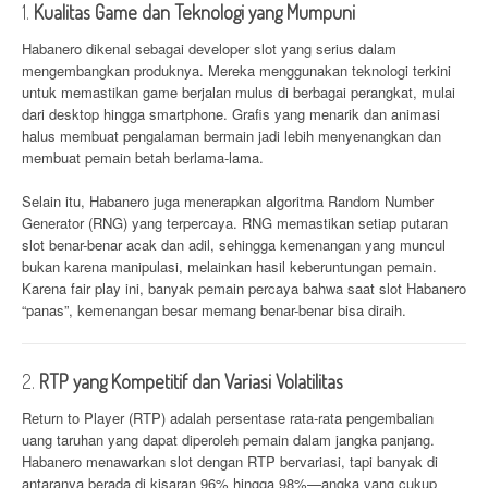
1.
Kualitas Game dan Teknologi yang Mumpuni
Habanero dikenal sebagai developer slot yang serius dalam
mengembangkan produknya. Mereka menggunakan teknologi terkini
untuk memastikan game berjalan mulus di berbagai perangkat, mulai
dari desktop hingga smartphone. Grafis yang menarik dan animasi
halus membuat pengalaman bermain jadi lebih menyenangkan dan
membuat pemain betah berlama-lama.
Selain itu, Habanero juga menerapkan algoritma Random Number
Generator (RNG) yang terpercaya. RNG memastikan setiap putaran
slot benar-benar acak dan adil, sehingga kemenangan yang muncul
bukan karena manipulasi, melainkan hasil keberuntungan pemain.
Karena fair play ini, banyak pemain percaya bahwa saat slot Habanero
“panas”, kemenangan besar memang benar-benar bisa diraih.
2.
RTP yang Kompetitif dan Variasi Volatilitas
Return to Player (RTP) adalah persentase rata-rata pengembalian
uang taruhan yang dapat diperoleh pemain dalam jangka panjang.
Habanero menawarkan slot dengan RTP bervariasi, tapi banyak di
antaranya berada di kisaran 96% hingga 98%—angka yang cukup