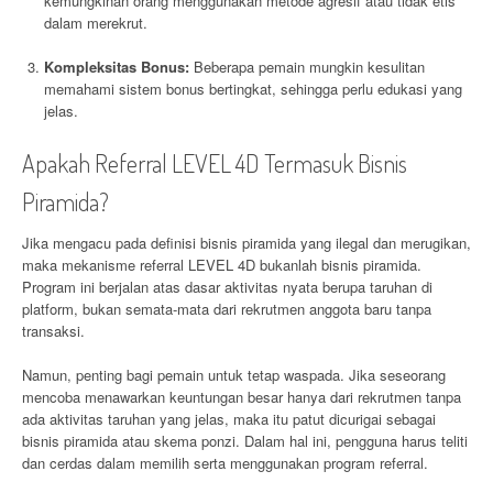
kemungkinan orang menggunakan metode agresif atau tidak etis
dalam merekrut.
Kompleksitas Bonus:
Beberapa pemain mungkin kesulitan
memahami sistem bonus bertingkat, sehingga perlu edukasi yang
jelas.
Apakah Referral LEVEL 4D Termasuk Bisnis
Piramida?
Jika mengacu pada definisi bisnis piramida yang ilegal dan merugikan,
maka mekanisme referral LEVEL 4D bukanlah bisnis piramida.
Program ini berjalan atas dasar aktivitas nyata berupa taruhan di
platform, bukan semata-mata dari rekrutmen anggota baru tanpa
transaksi.
Namun, penting bagi pemain untuk tetap waspada. Jika seseorang
mencoba menawarkan keuntungan besar hanya dari rekrutmen tanpa
ada aktivitas taruhan yang jelas, maka itu patut dicurigai sebagai
bisnis piramida atau skema ponzi. Dalam hal ini, pengguna harus teliti
dan cerdas dalam memilih serta menggunakan program referral.