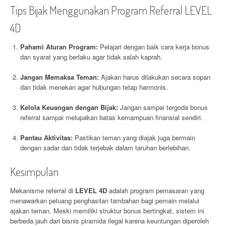
Tips Bijak Menggunakan Program Referral LEVEL
4D
Pahami Aturan Program:
Pelajari dengan baik cara kerja bonus
dan syarat yang berlaku agar tidak salah kaprah.
Jangan Memaksa Teman:
Ajakan harus dilakukan secara sopan
dan tidak menekan agar hubungan tetap harmonis.
Kelola Keuangan dengan Bijak:
Jangan sampai tergoda bonus
referral sampai melupakan batas kemampuan finansial sendiri.
Pantau Aktivitas:
Pastikan teman yang diajak juga bermain
dengan sadar dan tidak terjebak dalam taruhan berlebihan.
Kesimpulan
Mekanisme referral di
LEVEL 4D
adalah program pemasaran yang
menawarkan peluang penghasilan tambahan bagi pemain melalui
ajakan teman. Meski memiliki struktur bonus bertingkat, sistem ini
berbeda jauh dari bisnis piramida ilegal karena keuntungan diperoleh