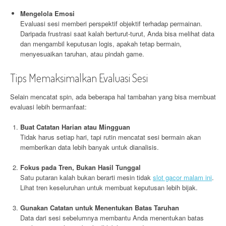
Mengelola Emosi
Evaluasi sesi memberi perspektif objektif terhadap permainan.
Daripada frustrasi saat kalah berturut-turut, Anda bisa melihat data
dan mengambil keputusan logis, apakah tetap bermain,
menyesuaikan taruhan, atau pindah game.
Tips Memaksimalkan Evaluasi Sesi
Selain mencatat spin, ada beberapa hal tambahan yang bisa membuat
evaluasi lebih bermanfaat:
Buat Catatan Harian atau Mingguan
Tidak harus setiap hari, tapi rutin mencatat sesi bermain akan
memberikan data lebih banyak untuk dianalisis.
Fokus pada Tren, Bukan Hasil Tunggal
Satu putaran kalah bukan berarti mesin tidak
slot gacor malam ini
.
Lihat tren keseluruhan untuk membuat keputusan lebih bijak.
Gunakan Catatan untuk Menentukan Batas Taruhan
Data dari sesi sebelumnya membantu Anda menentukan batas