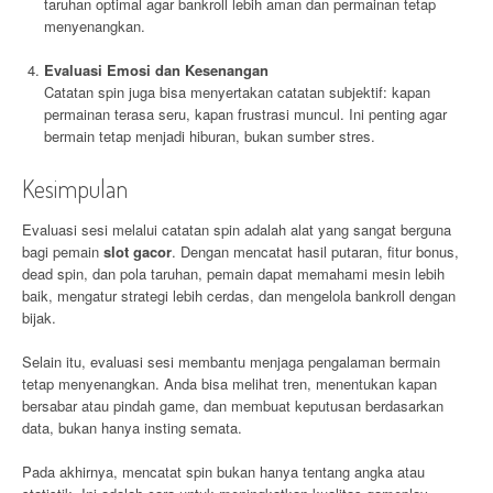
taruhan optimal agar bankroll lebih aman dan permainan tetap
menyenangkan.
Evaluasi Emosi dan Kesenangan
Catatan spin juga bisa menyertakan catatan subjektif: kapan
permainan terasa seru, kapan frustrasi muncul. Ini penting agar
bermain tetap menjadi hiburan, bukan sumber stres.
Kesimpulan
Evaluasi sesi melalui catatan spin adalah alat yang sangat berguna
bagi pemain
slot gacor
. Dengan mencatat hasil putaran, fitur bonus,
dead spin, dan pola taruhan, pemain dapat memahami mesin lebih
baik, mengatur strategi lebih cerdas, dan mengelola bankroll dengan
bijak.
Selain itu, evaluasi sesi membantu menjaga pengalaman bermain
tetap menyenangkan. Anda bisa melihat tren, menentukan kapan
bersabar atau pindah game, dan membuat keputusan berdasarkan
data, bukan hanya insting semata.
Pada akhirnya, mencatat spin bukan hanya tentang angka atau