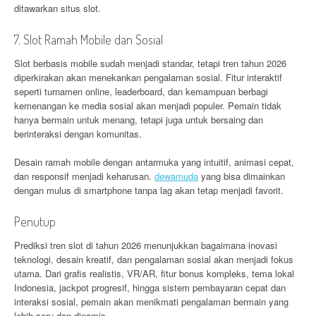
ditawarkan situs slot.
7. Slot Ramah Mobile dan Sosial
Slot berbasis mobile sudah menjadi standar, tetapi tren tahun 2026
diperkirakan akan menekankan pengalaman sosial. Fitur interaktif
seperti turnamen online, leaderboard, dan kemampuan berbagi
kemenangan ke media sosial akan menjadi populer. Pemain tidak
hanya bermain untuk menang, tetapi juga untuk bersaing dan
berinteraksi dengan komunitas.
Desain ramah mobile dengan antarmuka yang intuitif, animasi cepat,
dan responsif menjadi keharusan.
dewamuda
yang bisa dimainkan
dengan mulus di smartphone tanpa lag akan tetap menjadi favorit.
Penutup
Prediksi tren slot di tahun 2026 menunjukkan bagaimana inovasi
teknologi, desain kreatif, dan pengalaman sosial akan menjadi fokus
utama. Dari grafis realistis, VR/AR, fitur bonus kompleks, tema lokal
Indonesia, jackpot progresif, hingga sistem pembayaran cepat dan
interaksi sosial, pemain akan menikmati pengalaman bermain yang
lebih seru dan dinamis.