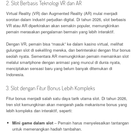
2. Slot Berbasis Teknologi VR dan AR
Virtual Reality (VR) dan Augmented Reality (AR) mulai menjadi
sorotan dalam industri perjudian digital. Di tahun 2026, slot berbasis
VR atau AR diperkirakan akan semakin populer, memungkinkan
pemain merasakan pengalaman bermain yang lebih interaktif.
Dengan VR, pemain bisa “masuk” ke dalam kasino virtual, melihat
gulungan slot di sekeliling mereka, dan berinteraksi dengan fitur bonus
seolah nyata. Sementara AR memungkinkan pemain memainkan slot
melalui smartphone dengan animasi yang muncul di dunia nyata,
menciptakan sensasi baru yang belum banyak ditemukan di
Indonesia.
3. Slot dengan Fitur Bonus Lebih Kompleks
Fitur bonus menjadi salah satu daya tarik utama slot. Di tahun 2026,
tren slot kemungkinan akan mengarah pada mekanisme bonus yang
lebih kompleks dan interaktif, seperti:
Mini game dalam slot
– Pemain harus menyelesaikan tantangan
untuk memenangkan hadiah tambahan.