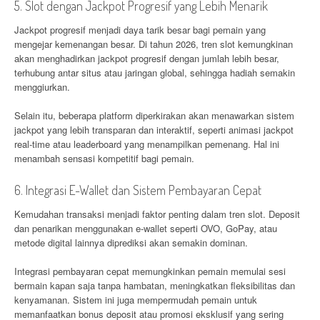
5. Slot dengan Jackpot Progresif yang Lebih Menarik
Jackpot progresif menjadi daya tarik besar bagi pemain yang
mengejar kemenangan besar. Di tahun 2026, tren slot kemungkinan
akan menghadirkan jackpot progresif dengan jumlah lebih besar,
terhubung antar situs atau jaringan global, sehingga hadiah semakin
menggiurkan.
Selain itu, beberapa platform diperkirakan akan menawarkan sistem
jackpot yang lebih transparan dan interaktif, seperti animasi jackpot
real-time atau leaderboard yang menampilkan pemenang. Hal ini
menambah sensasi kompetitif bagi pemain.
6. Integrasi E-Wallet dan Sistem Pembayaran Cepat
Kemudahan transaksi menjadi faktor penting dalam tren slot. Deposit
dan penarikan menggunakan e-wallet seperti OVO, GoPay, atau
metode digital lainnya diprediksi akan semakin dominan.
Integrasi pembayaran cepat memungkinkan pemain memulai sesi
bermain kapan saja tanpa hambatan, meningkatkan fleksibilitas dan
kenyamanan. Sistem ini juga mempermudah pemain untuk
memanfaatkan bonus deposit atau promosi eksklusif yang sering