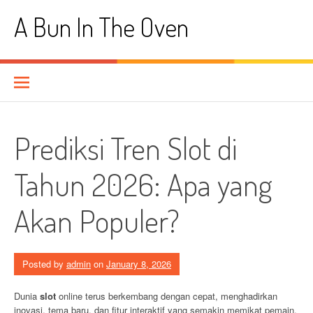
Skip
A Bun In The Oven
to
content
Prediksi Tren Slot di
Tahun 2026: Apa yang
Akan Populer?
Posted by
admin
on
January 8, 2026
Dunia
slot
online terus berkembang dengan cepat, menghadirkan
inovasi, tema baru, dan fitur interaktif yang semakin memikat pemain.