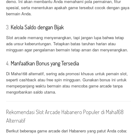
demo. Ini akan membantu Anda memahami pola permainan, fitur
spesial, serta menentukan apakah game tersebut cocok dengan gaya
bermain Anda.
3.
Kelola Saldo dengan Bijak
Slot arcade memang menyenangkan, tapi jangan lupa bahwa tetap
ada unsur keberuntungan. Tetapkan batas taruhan harian atau
mingguan agar pengalaman bermain tetap aman dan menyenangkan.
4.
Manfaatkan Bonus yang Tersedia
Di Maha168 alternatif, sering ada promosi khusus untuk pemain slot,
seperti cashback atau free spin mingguan. Gunakan bonus ini untuk
memperpanjang waktu bermain atau mencoba game arcade tanpa
mengorbankan saldo utama.
Rekomendasi Slot Arcade Habanero Populer di Maha168
Alternatif
Berikut beberapa game arcade dari Habanero yang patut Anda coba: