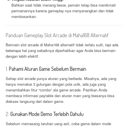
Bahkan saat tidak menang besar, pemain tetap bisa menikmati
permainannya karena gameplay-nya menyenangkan dan tidak
membosankan.
Panduan Gameplay Slot Arcade di Maha168 Alternatif
Bermain slot arcade di Maha168 alternatif tidak terlalu sulit, tapi ada
beberapa hal yang sebaiknya diperhatikan agar Anda bisa bermain
dengan lebih efektif:
1.
Pahami Aturan Game Sebelum Bermain
Setiap slot arcade punya aturan yang berbeda. Misalnya, ada yang
hanya memakai 3 gulungan dengan pola unik, ada juga yang
menambahkan fitur “combo” ala game arcade. Pastikan Anda
membaca informasi paytable dan aturan main yang biasanya bisa
diakses langsung dari dalam game.
2.
Gunakan Mode Demo Terlebih Dahulu
Sebelum memasang taruhan uang asli, coba game dalam mode