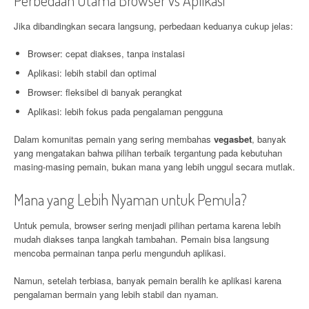
Perbedaan Utama Browser vs Aplikasi
Jika dibandingkan secara langsung, perbedaan keduanya cukup jelas:
Browser: cepat diakses, tanpa instalasi
Aplikasi: lebih stabil dan optimal
Browser: fleksibel di banyak perangkat
Aplikasi: lebih fokus pada pengalaman pengguna
Dalam komunitas pemain yang sering membahas
vegasbet
, banyak
yang mengatakan bahwa pilihan terbaik tergantung pada kebutuhan
masing-masing pemain, bukan mana yang lebih unggul secara mutlak.
Mana yang Lebih Nyaman untuk Pemula?
Untuk pemula, browser sering menjadi pilihan pertama karena lebih
mudah diakses tanpa langkah tambahan. Pemain bisa langsung
mencoba permainan tanpa perlu mengunduh aplikasi.
Namun, setelah terbiasa, banyak pemain beralih ke aplikasi karena
pengalaman bermain yang lebih stabil dan nyaman.