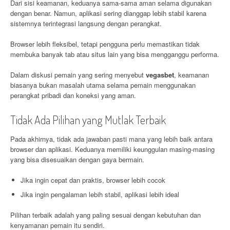
Dari sisi keamanan, keduanya sama-sama aman selama digunakan
dengan benar. Namun, aplikasi sering dianggap lebih stabil karena
sistemnya terintegrasi langsung dengan perangkat.
Browser lebih fleksibel, tetapi pengguna perlu memastikan tidak
membuka banyak tab atau situs lain yang bisa mengganggu performa.
Dalam diskusi pemain yang sering menyebut
vegasbet
, keamanan
biasanya bukan masalah utama selama pemain menggunakan
perangkat pribadi dan koneksi yang aman.
Tidak Ada Pilihan yang Mutlak Terbaik
Pada akhirnya, tidak ada jawaban pasti mana yang lebih baik antara
browser dan aplikasi. Keduanya memiliki keunggulan masing-masing
yang bisa disesuaikan dengan gaya bermain.
Jika ingin cepat dan praktis, browser lebih cocok
Jika ingin pengalaman lebih stabil, aplikasi lebih ideal
Pilihan terbaik adalah yang paling sesuai dengan kebutuhan dan
kenyamanan pemain itu sendiri.