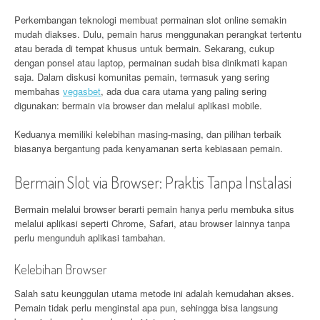
Perkembangan teknologi membuat permainan slot online semakin
mudah diakses. Dulu, pemain harus menggunakan perangkat tertentu
atau berada di tempat khusus untuk bermain. Sekarang, cukup
dengan ponsel atau laptop, permainan sudah bisa dinikmati kapan
saja. Dalam diskusi komunitas pemain, termasuk yang sering
membahas
vegasbet
, ada dua cara utama yang paling sering
digunakan: bermain via browser dan melalui aplikasi mobile.
Keduanya memiliki kelebihan masing-masing, dan pilihan terbaik
biasanya bergantung pada kenyamanan serta kebiasaan pemain.
Bermain Slot via Browser: Praktis Tanpa Instalasi
Bermain melalui browser berarti pemain hanya perlu membuka situs
melalui aplikasi seperti Chrome, Safari, atau browser lainnya tanpa
perlu mengunduh aplikasi tambahan.
Kelebihan Browser
Salah satu keunggulan utama metode ini adalah kemudahan akses.
Pemain tidak perlu menginstal apa pun, sehingga bisa langsung