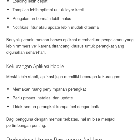
Loading lebih cepat
Tampilan lebih optimal untuk layar kecil
Pengalaman bermain lebih halus
Notifikasi fitur atau update lebih mudah diterima
Banyak pemain merasa bahwa aplikasi memberikan pengalaman yang
lebih “immersive” karena dirancang khusus untuk perangkat yang
digunakan sehari-hari.
Kekurangan Aplikasi Mobile
Meski lebih stabil, aplikasi juga memiliki beberapa kekurangan:
Memakan ruang penyimpanan perangkat
Perlu proses instalasi dan update
Tidak semua perangkat kompatibel dengan baik
Bagi pengguna dengan memori terbatas, hal ini bisa menjadi
pertimbangan penting.