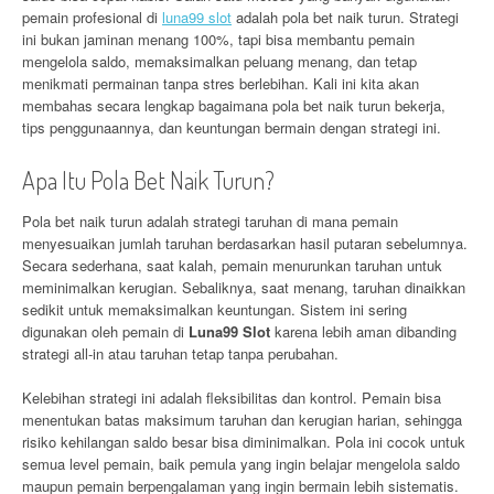
pemain profesional di
luna99 slot
adalah pola bet naik turun. Strategi
ini bukan jaminan menang 100%, tapi bisa membantu pemain
mengelola saldo, memaksimalkan peluang menang, dan tetap
menikmati permainan tanpa stres berlebihan. Kali ini kita akan
membahas secara lengkap bagaimana pola bet naik turun bekerja,
tips penggunaannya, dan keuntungan bermain dengan strategi ini.
Apa Itu Pola Bet Naik Turun?
Pola bet naik turun adalah strategi taruhan di mana pemain
menyesuaikan jumlah taruhan berdasarkan hasil putaran sebelumnya.
Secara sederhana, saat kalah, pemain menurunkan taruhan untuk
meminimalkan kerugian. Sebaliknya, saat menang, taruhan dinaikkan
sedikit untuk memaksimalkan keuntungan. Sistem ini sering
digunakan oleh pemain di
Luna99 Slot
karena lebih aman dibanding
strategi all-in atau taruhan tetap tanpa perubahan.
Kelebihan strategi ini adalah fleksibilitas dan kontrol. Pemain bisa
menentukan batas maksimum taruhan dan kerugian harian, sehingga
risiko kehilangan saldo besar bisa diminimalkan. Pola ini cocok untuk
semua level pemain, baik pemula yang ingin belajar mengelola saldo
maupun pemain berpengalaman yang ingin bermain lebih sistematis.