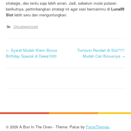
strategis, dan tentu saja lebih aman. Jadi, sebelum mulai putaran
berikutnya, pertimbangkan strategi ini agar sesi bermainmu di
Luna99
Slot
lebih seru dan menguntungkan.
Uncategorized
P
←
Syarat Mudah Klaim Bonus
Turnover Rendah di Slot777:
Birthday Spesial di Dewa1000
Mudah Cair Bonusnya
→
o
s
t
n
a
v
i
© 2026 A Bun In The Oven - Theme: Patus by
FameThemes
.