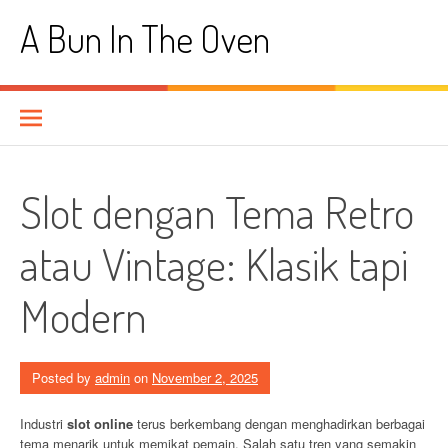
Skip
A Bun In The Oven
to
content
Slot dengan Tema Retro
atau Vintage: Klasik tapi
Modern
Posted by
admin
on
November 2, 2025
Industri
slot online
terus berkembang dengan menghadirkan berbagai
tema menarik untuk memikat pemain. Salah satu tren yang semakin