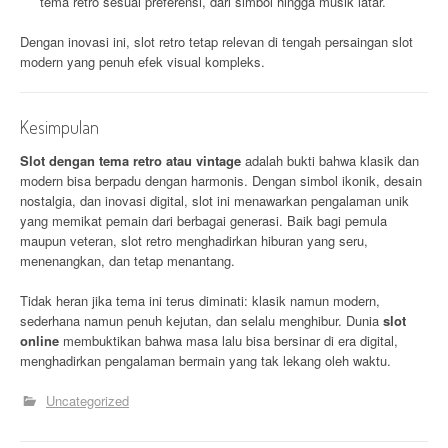
tema retro sesuai preferensi, dari simbol hingga musik latar.
Dengan inovasi ini, slot retro tetap relevan di tengah persaingan slot
modern yang penuh efek visual kompleks.
Kesimpulan
Slot dengan tema retro atau vintage
adalah bukti bahwa klasik dan
modern bisa berpadu dengan harmonis. Dengan simbol ikonik, desain
nostalgia, dan inovasi digital, slot ini menawarkan pengalaman unik
yang memikat pemain dari berbagai generasi. Baik bagi pemula
maupun veteran, slot retro menghadirkan hiburan yang seru,
menenangkan, dan tetap menantang.
Tidak heran jika tema ini terus diminati: klasik namun modern,
sederhana namun penuh kejutan, dan selalu menghibur. Dunia
slot
online
membuktikan bahwa masa lalu bisa bersinar di era digital,
menghadirkan pengalaman bermain yang tak lekang oleh waktu.
Uncategorized