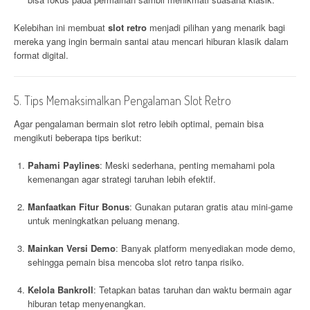
Kelebihan ini membuat
slot retro
menjadi pilihan yang menarik bagi
mereka yang ingin bermain santai atau mencari hiburan klasik dalam
format digital.
5. Tips Memaksimalkan Pengalaman Slot Retro
Agar pengalaman bermain slot retro lebih optimal, pemain bisa
mengikuti beberapa tips berikut:
Pahami Paylines
: Meski sederhana, penting memahami pola
kemenangan agar strategi taruhan lebih efektif.
Manfaatkan Fitur Bonus
: Gunakan putaran gratis atau mini-game
untuk meningkatkan peluang menang.
Mainkan Versi Demo
: Banyak platform menyediakan mode demo,
sehingga pemain bisa mencoba slot retro tanpa risiko.
Kelola Bankroll
: Tetapkan batas taruhan dan waktu bermain agar
hiburan tetap menyenangkan.