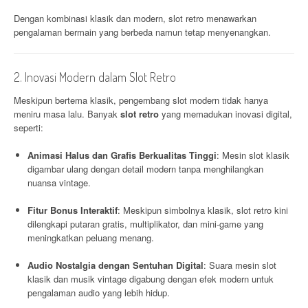
Dengan kombinasi klasik dan modern, slot retro menawarkan
pengalaman bermain yang berbeda namun tetap menyenangkan.
2. Inovasi Modern dalam Slot Retro
Meskipun bertema klasik, pengembang slot modern tidak hanya
meniru masa lalu. Banyak
slot retro
yang memadukan inovasi digital,
seperti:
Animasi Halus dan Grafis Berkualitas Tinggi
: Mesin slot klasik
digambar ulang dengan detail modern tanpa menghilangkan
nuansa vintage.
Fitur Bonus Interaktif
: Meskipun simbolnya klasik, slot retro kini
dilengkapi putaran gratis, multiplikator, dan mini-game yang
meningkatkan peluang menang.
Audio Nostalgia dengan Sentuhan Digital
: Suara mesin slot
klasik dan musik vintage digabung dengan efek modern untuk
pengalaman audio yang lebih hidup.