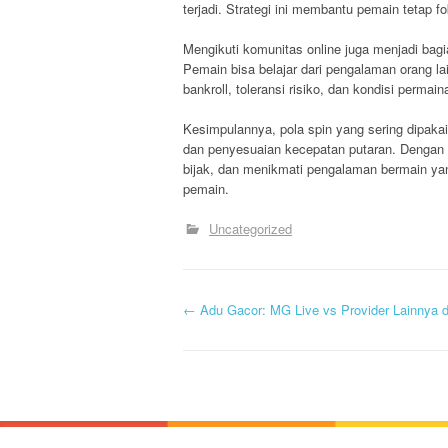
terjadi. Strategi ini membantu pemain tetap 
Mengikuti komunitas online juga menjadi bagi
Pemain bisa belajar dari pengalaman orang l
bankroll, toleransi risiko, dan kondisi permain
Kesimpulannya, pola spin yang sering dipakai
dan penyesuaian kecepatan putaran. Dengan 
bijak, dan menikmati pengalaman bermain yang
pemain.
Uncategorized
P
←
Adu Gacor: MG Live vs Provider Lainnya di
o
s
t