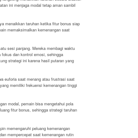
atan ini menjaga modal tetap aman sambil
ya menaikkan taruhan ketika fitur bonus siap
 pemain memaksimalkan kemenangan saat
 satu sesi panjang. Mereka membagi waktu
 fokus dan kontrol emosi, sehingga
g strategi ini karena hasil putaran yang
awa euforia saat menang atau frustrasi saat
 yang memiliki frekuensi kemenangan tinggi
angan modal, pemain bisa mengetahui pola
uang fitur bonus, sehingga strategi taruhan
n spin memengaruhi peluang kemenangan
 dan mempercepat saat kemenangan rutin