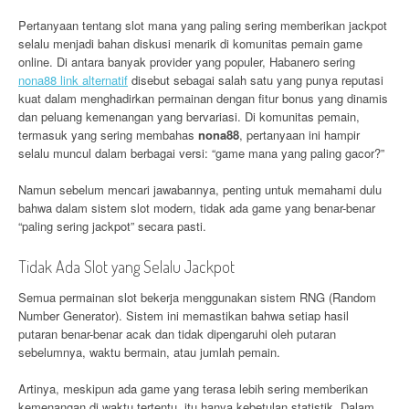
Pertanyaan tentang slot mana yang paling sering memberikan jackpot
selalu menjadi bahan diskusi menarik di komunitas pemain game
online. Di antara banyak provider yang populer,
Habanero
sering
nona88 link alternatif
disebut sebagai salah satu yang punya reputasi
kuat dalam menghadirkan permainan dengan fitur bonus yang dinamis
dan peluang kemenangan yang bervariasi. Di komunitas pemain,
termasuk yang sering membahas
nona88
, pertanyaan ini hampir
selalu muncul dalam berbagai versi: “game mana yang paling gacor?”
Namun sebelum mencari jawabannya, penting untuk memahami dulu
bahwa dalam sistem slot modern, tidak ada game yang benar-benar
“paling sering jackpot” secara pasti.
Tidak Ada Slot yang Selalu Jackpot
Semua permainan slot bekerja menggunakan sistem RNG (Random
Number Generator). Sistem ini memastikan bahwa setiap hasil
putaran benar-benar acak dan tidak dipengaruhi oleh putaran
sebelumnya, waktu bermain, atau jumlah pemain.
Artinya, meskipun ada game yang terasa lebih sering memberikan
kemenangan di waktu tertentu, itu hanya kebetulan statistik. Dalam