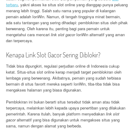
terbaru
, yakni akses ke situs slot online yang dianggap punya peluang
menang lebih tinggi. Salah satu nama yang populer di kalangan
pemain adalah IonWin. Namun, di tengah tingginya minat bermain,
ada satu tantangan yang sering dihadapi: pemblokiran situs oleh pihak
berwenang. Oleh karena itu, penting bagi para pemain untuk
mengetahui cara mencari
link slot gacor
IonWin alternatif yang aman
dan terpercaya.
Kenapa Link Slot Gacor Sering Diblokir?
Tidak bisa dipungkiri, regulasi perjudian online di Indonesia cukup
ketat. Situs-situs slot online kerap menjadi target pemblokiran oleh
lembaga yang berwenang. Akibatnya, pemain yang sudah terbiasa
bermain di situs favorit mereka seperti IonWin, tiba-tiba tidak bisa
mengakses halaman yang biasa digunakan.
Pemblokiran ini bukan berarti situs tersebut tidak aman atau tidak
terpercaya, melainkan lebih kepada upaya penertiban yang dilakukan
pemerintah. Karena itulah, banyak platform menyediakan
link slot
gacor
alternatif yang bisa digunakan untuk mengakses situs yang
sama, namun dengan alamat yang berbeda.