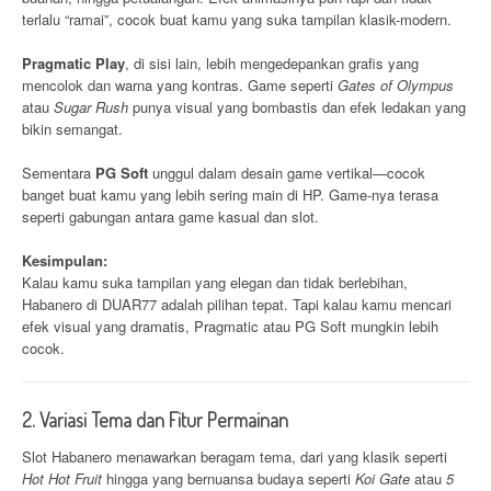
terlalu “ramai”, cocok buat kamu yang suka tampilan klasik-modern.
Pragmatic Play
, di sisi lain, lebih mengedepankan grafis yang
mencolok dan warna yang kontras. Game seperti
Gates of Olympus
atau
Sugar Rush
punya visual yang bombastis dan efek ledakan yang
bikin semangat.
Sementara
PG Soft
unggul dalam desain game vertikal—cocok
banget buat kamu yang lebih sering main di HP. Game-nya terasa
seperti gabungan antara game kasual dan slot.
Kesimpulan:
Kalau kamu suka tampilan yang elegan dan tidak berlebihan,
Habanero di DUAR77 adalah pilihan tepat. Tapi kalau kamu mencari
efek visual yang dramatis, Pragmatic atau PG Soft mungkin lebih
cocok.
2. Variasi Tema dan Fitur Permainan
Slot Habanero menawarkan beragam tema, dari yang klasik seperti
Hot Hot Fruit
hingga yang bernuansa budaya seperti
Koi Gate
atau
5