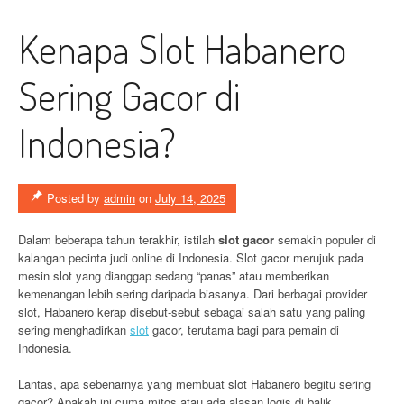
Kenapa Slot Habanero
Sering Gacor di
Indonesia?
Posted by
admin
on
July 14, 2025
Dalam beberapa tahun terakhir, istilah
slot gacor
semakin populer di
kalangan pecinta judi online di Indonesia. Slot gacor merujuk pada
mesin slot yang dianggap sedang “panas” atau memberikan
kemenangan lebih sering daripada biasanya. Dari berbagai provider
slot, Habanero kerap disebut-sebut sebagai salah satu yang paling
sering menghadirkan
slot
gacor, terutama bagi para pemain di
Indonesia.
Lantas, apa sebenarnya yang membuat slot Habanero begitu sering
gacor? Apakah ini cuma mitos atau ada alasan logis di balik