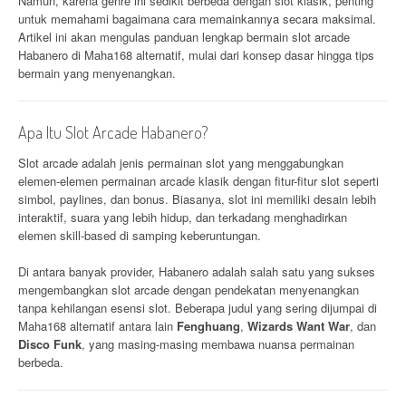
Namun, karena genre ini sedikit berbeda dengan slot klasik, penting
untuk memahami bagaimana cara memainkannya secara maksimal.
Artikel ini akan mengulas panduan lengkap bermain slot arcade
Habanero di Maha168 alternatif, mulai dari konsep dasar hingga tips
bermain yang menyenangkan.
Apa Itu Slot Arcade Habanero?
Slot arcade adalah jenis permainan slot yang menggabungkan
elemen-elemen permainan arcade klasik dengan fitur-fitur slot seperti
simbol, paylines, dan bonus. Biasanya, slot ini memiliki desain lebih
interaktif, suara yang lebih hidup, dan terkadang menghadirkan
elemen skill-based di samping keberuntungan.
Di antara banyak provider, Habanero adalah salah satu yang sukses
mengembangkan slot arcade dengan pendekatan menyenangkan
tanpa kehilangan esensi slot. Beberapa judul yang sering dijumpai di
Maha168 alternatif antara lain
Fenghuang
,
Wizards Want War
, dan
Disco Funk
, yang masing-masing membawa nuansa permainan
berbeda.