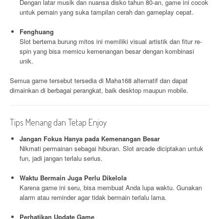
Dengan latar musik dan nuansa disko tahun 80-an, game ini cocok
untuk pemain yang suka tampilan cerah dan gameplay cepat.
Fenghuang
Slot bertema burung mitos ini memiliki visual artistik dan fitur re-
spin yang bisa memicu kemenangan besar dengan kombinasi
unik.
Semua game tersebut tersedia di Maha168 alternatif dan dapat
dimainkan di berbagai perangkat, baik desktop maupun mobile.
Tips Menang dan Tetap Enjoy
Jangan Fokus Hanya pada Kemenangan Besar
Nikmati permainan sebagai hiburan. Slot arcade diciptakan untuk
fun, jadi jangan terlalu serius.
Waktu Bermain Juga Perlu Dikelola
Karena game ini seru, bisa membuat Anda lupa waktu. Gunakan
alarm atau reminder agar tidak bermain terlalu lama.
Perhatikan Update Game