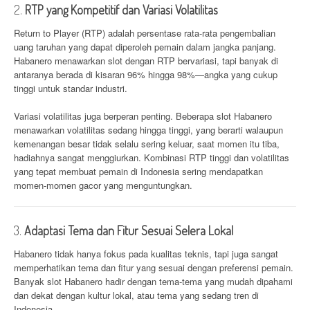
2.
RTP yang Kompetitif dan Variasi Volatilitas
Return to Player (RTP) adalah persentase rata-rata pengembalian
uang taruhan yang dapat diperoleh pemain dalam jangka panjang.
Habanero menawarkan slot dengan RTP bervariasi, tapi banyak di
antaranya berada di kisaran 96% hingga 98%—angka yang cukup
tinggi untuk standar industri.
Variasi volatilitas juga berperan penting. Beberapa slot Habanero
menawarkan volatilitas sedang hingga tinggi, yang berarti walaupun
kemenangan besar tidak selalu sering keluar, saat momen itu tiba,
hadiahnya sangat menggiurkan. Kombinasi RTP tinggi dan volatilitas
yang tepat membuat pemain di Indonesia sering mendapatkan
momen-momen gacor yang menguntungkan.
3.
Adaptasi Tema dan Fitur Sesuai Selera Lokal
Habanero tidak hanya fokus pada kualitas teknis, tapi juga sangat
memperhatikan tema dan fitur yang sesuai dengan preferensi pemain.
Banyak slot Habanero hadir dengan tema-tema yang mudah dipahami
dan dekat dengan kultur lokal, atau tema yang sedang tren di
Indonesia.