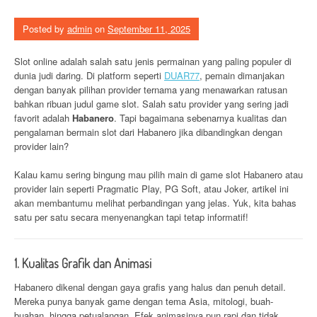
Posted by
admin
on
September 11, 2025
Slot online adalah salah satu jenis permainan yang paling populer di
dunia judi daring. Di platform seperti
DUAR77
, pemain dimanjakan
dengan banyak pilihan provider ternama yang menawarkan ratusan
bahkan ribuan judul game slot. Salah satu provider yang sering jadi
favorit adalah
Habanero
. Tapi bagaimana sebenarnya kualitas dan
pengalaman bermain slot dari Habanero jika dibandingkan dengan
provider lain?
Kalau kamu sering bingung mau pilih main di game slot Habanero atau
provider lain seperti Pragmatic Play, PG Soft, atau Joker, artikel ini
akan membantumu melihat perbandingan yang jelas. Yuk, kita bahas
satu per satu secara menyenangkan tapi tetap informatif!
1. Kualitas Grafik dan Animasi
Habanero dikenal dengan gaya grafis yang halus dan penuh detail.
Mereka punya banyak game dengan tema Asia, mitologi, buah-
buahan, hingga petualangan. Efek animasinya pun rapi dan tidak