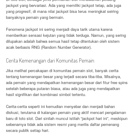
jackpot yang bervariasi. Ada yang memiliki jackpot tetap, ada juga
yang progresif, di mana nilai jackpot bisa terus meningkat seiring
banyaknya pemain yang bermain.
Fenomena jackpot ini sering menjadi daya tarik utama karena
memberikan sensasi kejutan yang tidak terduga. Namun, yang sering
dilupakan adalah bahwa semua hasil tetap ditentukan oleh sistem
acak berbasis RNG (Random Number Generator).
Cerita Kemenangan dari Komunitas Pemain
Jika melihat percakapan di komunitas pemain slot, banyak cerita
tentang kemenangan besar yang terjadi secara tiba-tiba. Misalnya,
ada pemain yang mendapatkan kemenangan besar dari fitur free spins
setelah beberapa putaran biasa, atau ada juga yang mendapatkan
hasil signifikan dari kombinasi simbol tertentu.
Cerita-cerita seperti ini kemudian menyebar dan menjadi bahan
diskusi, terutama di kalangan pemain yang aktif mencari pengalaman
baru di toto slot. Dari sinilah muncul istilah “jackpot hari ini”, meskipun
sebenarnya tidak ada sistem resmi yang merilis daftar pemenang
secara publik setiap hari.