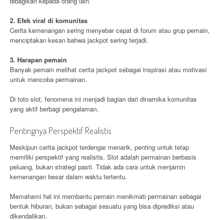
dibagikan kepada orang lain.
2. Efek viral di komunitas
Cerita kemenangan sering menyebar cepat di forum atau grup pemain,
menciptakan kesan bahwa jackpot sering terjadi.
3. Harapan pemain
Banyak pemain melihat cerita jackpot sebagai inspirasi atau motivasi
untuk mencoba permainan.
Di toto slot, fenomena ini menjadi bagian dari dinamika komunitas
yang aktif berbagi pengalaman.
Pentingnya Perspektif Realistis
Meskipun cerita jackpot terdengar menarik, penting untuk tetap
memiliki perspektif yang realistis. Slot adalah permainan berbasis
peluang, bukan strategi pasti. Tidak ada cara untuk menjamin
kemenangan besar dalam waktu tertentu.
Memahami hal ini membantu pemain menikmati permainan sebagai
bentuk hiburan, bukan sebagai sesuatu yang bisa diprediksi atau
dikendalikan.