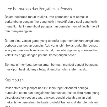
Tren Permainan dan Pengalaman Pemain
Dalam beberapa tahun terakhir, tren permainan slot semakin
berkembang dengan fitur yang lebih interaktif dan visual yang lebih
menarik. Hal ini membuat pengalaman bermain menjadi lebih imersif
dan menyenangkan.
Di toto slot, variasi game yang tersedia juga memberikan pengalaman
berbeda bagi setiap pemain. Ada yang lebih fokus pada fitur bonus,
ada yang menonjolkan tema visual, dan ada juga yang menawarkan
volatilitas tinggi dengan potensi kemenangan besar.
Semua ini membuat pengalaman bermain menjadi sangat beragam,
meskipun hasil akhirnya tetap ditentukan oleh sistem acak.
Kesimpulan
Istilah “toto slot jackpot hari ini” lebih tepat dipahami sebagai
kumpulan cerita dan pengalaman komunitas, bukan data resmi yang
bisa dipastikan setiap saat. Jackpot sendiri adalah bagian dari
mekanisme permainan berbasis probabilitas yang diatur oleh sistem
RNG.