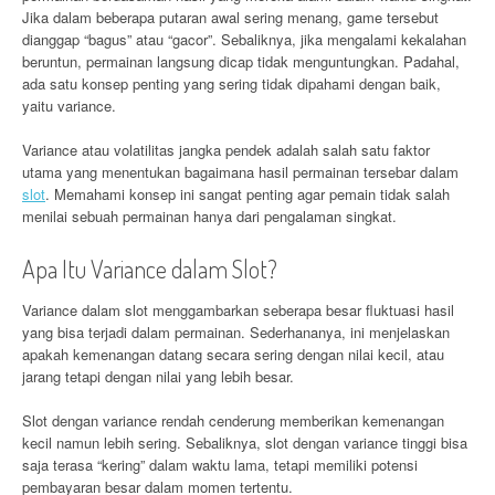
Jika dalam beberapa putaran awal sering menang, game tersebut
dianggap “bagus” atau “gacor”. Sebaliknya, jika mengalami kekalahan
beruntun, permainan langsung dicap tidak menguntungkan. Padahal,
ada satu konsep penting yang sering tidak dipahami dengan baik,
yaitu variance.
Variance atau volatilitas jangka pendek adalah salah satu faktor
utama yang menentukan bagaimana hasil permainan tersebar dalam
slot
. Memahami konsep ini sangat penting agar pemain tidak salah
menilai sebuah permainan hanya dari pengalaman singkat.
Apa Itu Variance dalam Slot?
Variance dalam slot menggambarkan seberapa besar fluktuasi hasil
yang bisa terjadi dalam permainan. Sederhananya, ini menjelaskan
apakah kemenangan datang secara sering dengan nilai kecil, atau
jarang tetapi dengan nilai yang lebih besar.
Slot dengan variance rendah cenderung memberikan kemenangan
kecil namun lebih sering. Sebaliknya, slot dengan variance tinggi bisa
saja terasa “kering” dalam waktu lama, tetapi memiliki potensi
pembayaran besar dalam momen tertentu.