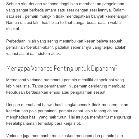
Sebuah slot dengan variance tinggi bisa memberikan pengalaman
yang sangat berbeda antara satu sesi dengan sesi lainnya. Dalam
satu sesi, pemain mungkin tidak mendapatkan banyak kemenangan.
Namun di sesi lain, hasil bisa terlihat sangat besar dalam waktu
singkat.
Perbedaan inilah yang sering menimbulkan kesan bahwa sebuah
permainan “berubah-ubah”, padahal sebenarnya yang terjadi adalah
variasi alami dari sistem acak.
Mengapa Variance Penting untuk Dipahami?
Memahami variance membantu pemain memiliki ekspektasi yang
lebih realistis. Tanpa pemahaman ini, pemain cenderung membuat
keputusan berdasarkan emosi atau pengalaman sesaat.
Dengan memahami bahwa hasil jangka pendek tidak mencerminkan
keseluruhan pola permainan, pemain dapat lebih tenang dalam
menghadapi hasil yang naik turun. Hal ini juga membantu mengurangi
kesalahpahaman terhadap cara kerja slot.
Variance juga membantu menjelaskan mengapa dua pemain bisa