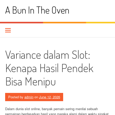
Skip
A Bun In The Oven
to
content
Variance dalam Slot:
Kenapa Hasil Pendek
Bisa Menipu
Posted by
admin
on
June 12, 2026
Dalam dunia slot online, banyak pemain sering menilai sebuah
permainan berdasarkan hasil yang mereka alami dalam waktu singkat.