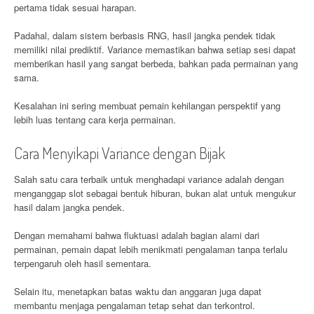
pertama tidak sesuai harapan.
Padahal, dalam sistem berbasis RNG, hasil jangka pendek tidak
memiliki nilai prediktif. Variance memastikan bahwa setiap sesi dapat
memberikan hasil yang sangat berbeda, bahkan pada permainan yang
sama.
Kesalahan ini sering membuat pemain kehilangan perspektif yang
lebih luas tentang cara kerja permainan.
Cara Menyikapi Variance dengan Bijak
Salah satu cara terbaik untuk menghadapi variance adalah dengan
menganggap slot sebagai bentuk hiburan, bukan alat untuk mengukur
hasil dalam jangka pendek.
Dengan memahami bahwa fluktuasi adalah bagian alami dari
permainan, pemain dapat lebih menikmati pengalaman tanpa terlalu
terpengaruh oleh hasil sementara.
Selain itu, menetapkan batas waktu dan anggaran juga dapat
membantu menjaga pengalaman tetap sehat dan terkontrol.