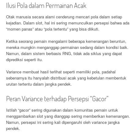
Ilusi Pola dalam Permainan Acak
Otak manusia secara alami cenderung mencari pola dalam setiap
kejadian. Dalam slot, hal ini sering memunculkan persepsi bahwa ada
“momen panas” atau “pola tertentu” yang bisa diikuti.
Ketika seorang pemain mengalami beberapa kemenangan beruntun,
mereka mungkin menganggap permainan sedang dalam kondisi baik.
Namun, dalam sistem berbasis RNG, tidak ada siklus yang dapat
diprediksi seperti itu.
Variance membuat hasil terlihat seperti memiliki pola, padahal
sebenarnya itu hanyalah distribusi acak yang kebetulan membentuk
urutan tertentu dalam jangka pendek.
Peran Variance terhadap Persepsi “Gacor”
Istilah “gacor” sering digunakan dalam komunitas pemain untuk
menggambarkan slot yang dianggap sering memberikan kemenangan.
Namun, persepsi ini sering kali dipengaruhi oleh variance jangka
pendek.